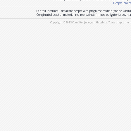
Despre proie
Pentru informaţii detaliate despre alte programe cofinanţate de Uniu
Conţinutul acestui material nu reprezintă în mod obligatoriu poziţi
Copyright © 2013 Consiliul Judeţean Harghita. Toate drepturile 