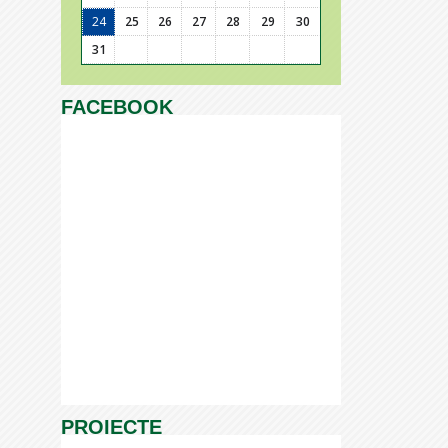
24
25
26
27
28
29
30
31
FACEBOOK
PROIECTE