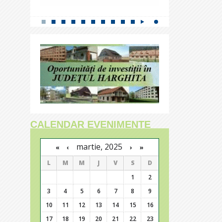
CALENDAR EVENIMENTE
martie, 2025
›
»
«
‹
L
M
M
J
V
S
D
1
2
3
4
5
6
7
8
9
10
11
12
13
14
15
16
17
18
19
20
21
22
23