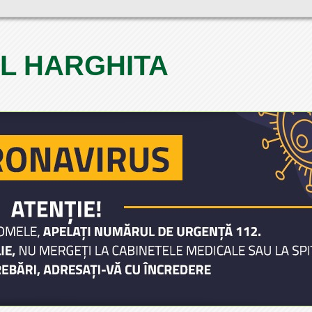
L HARGHITA
1
2