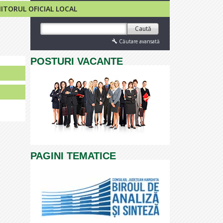
TORUL OFICIAL LOCAL
Caută
Căutare avansată
POSTURI VACANTE
PAGINI TEMATICE