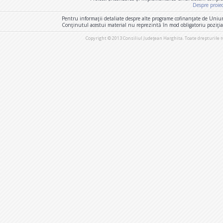
Despre proie
Pentru informaţii detaliate despre alte programe cofinanţate de Uniu
Conţinutul acestui material nu reprezintă în mod obligatoriu poziţi
Copyright © 2013 Consiliul Judeţean Harghita. Toate drepturile 