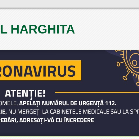
L HARGHITA
1
2