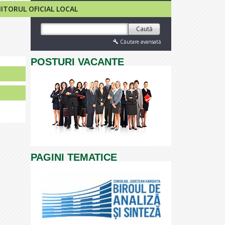
TORUL OFICIAL LOCAL
Caută
Căutare avansată
POSTURI VACANTE
PAGINI TEMATICE