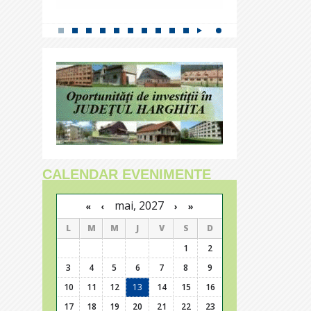
CALENDAR EVENIMENTE
mai, 2027
›
»
«
‹
L
M
M
J
V
S
D
1
2
3
4
5
6
7
8
9
10
11
12
13
14
15
16
17
18
19
20
21
22
23