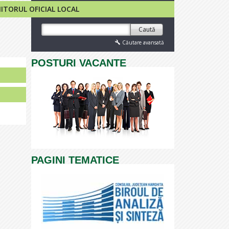
TORUL OFICIAL LOCAL
Caută
Căutare avansată
POSTURI VACANTE
PAGINI TEMATICE