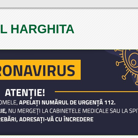
L HARGHITA
1
2