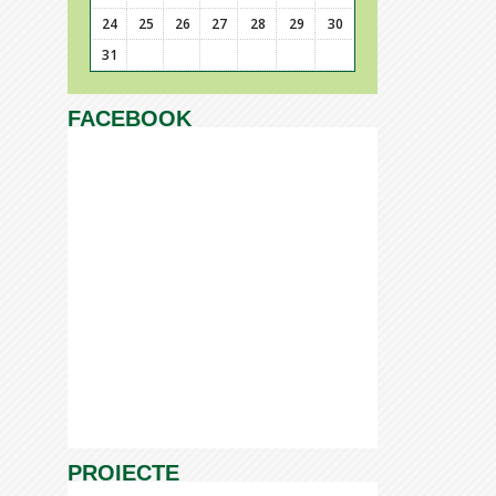
24
25
26
27
28
29
30
31
FACEBOOK
PROIECTE