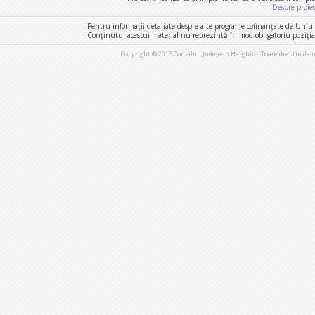
Despre proie
Pentru informaţii detaliate despre alte programe cofinanţate de Uniu
Conţinutul acestui material nu reprezintă în mod obligatoriu poziţi
Copyright © 2013 Consiliul Judeţean Harghita. Toate drepturile 