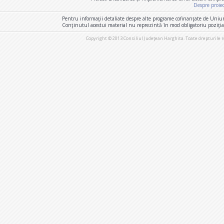
Despre proie
Pentru informaţii detaliate despre alte programe cofinanţate de Uniu
Conţinutul acestui material nu reprezintă în mod obligatoriu poziţi
Copyright © 2013 Consiliul Judeţean Harghita. Toate drepturile 