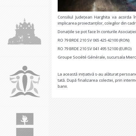
Consiliul Județean Harghita va acorda în
implicarea proiectanților, colegilor din cadru
Donațiile se pot face în conturile Asociație
RO 79 BRDE 210 SV 065 425 42100 (RON)
RO 79 BRDE 210 SV 041 495 52100 (EURO)
Groupe Société Générale, sucursala Mierc
La această inițiativă s-au alăturat persoane 
tată. După finalizarea colectei, prin inter
banii.