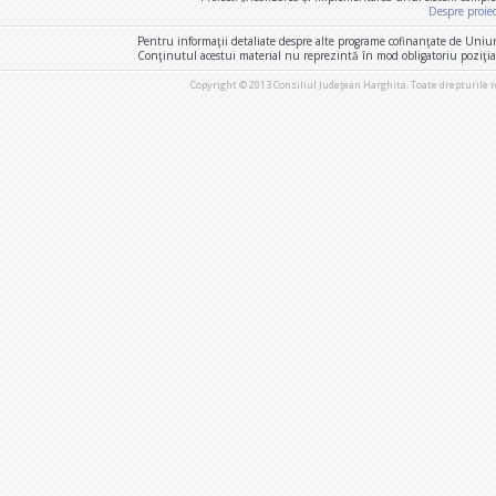
Despre proie
Pentru informaţii detaliate despre alte programe cofinanţate de Uniu
Conţinutul acestui material nu reprezintă în mod obligatoriu poziţi
Copyright © 2013 Consiliul Judeţean Harghita. Toate drepturile 