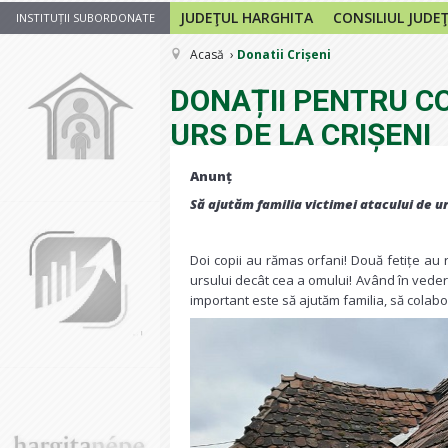
JUDEŢUL HARGHITA
CONSILIUL JUDE
INSTITUȚII SUBORDONATE
Acasă
Donatii Crișeni
DONAȚII PENTRU COP
URS DE LA CRIȘENI
Anunț
Să ajutăm familia victimei atacului de ur
Doi copii au rămas orfani! Două fetițe au 
ursului decât cea a omului! Având în veder
important este să ajutăm familia, să colabor