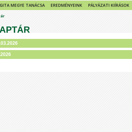
GITA MEGYE TANÁCSA
EREDMÉNYEINK
PÁLYÁZATI KIÍRÁSOK
tár
APTÁR
.03.2026
.2026