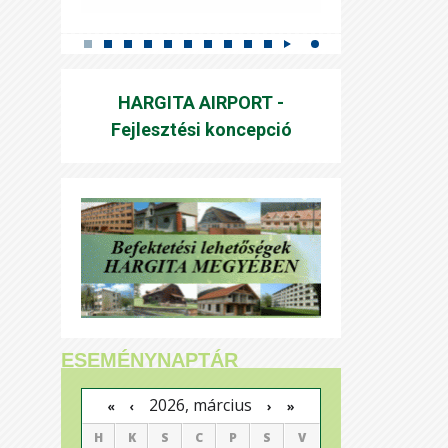
HARGITA AIRPORT -
Fejlesztési koncepció
ESEMÉNYNAPTÁR
2026, március
›
»
«
‹
H
K
S
C
P
S
V