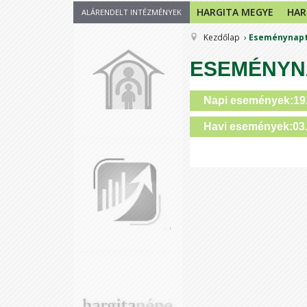
HARGITA MEGYE
HAR
ALÁRENDELT INTÉZMÉNYEK
Kezdőlap
Eseménynap
ESEMÉNYN
Napi események:19
Havi események:03