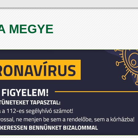
A MEGYE
1
2