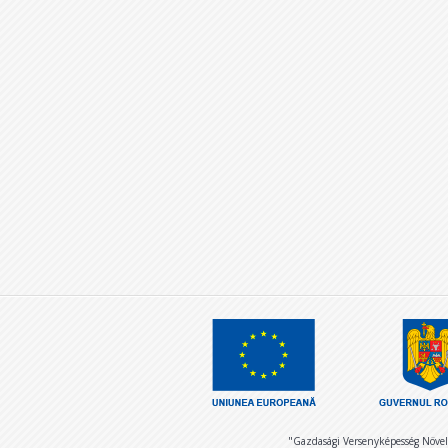
"Gazdasági Versenyképesség Növel