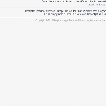
"Komplex e-kormányzási rendszer kifejlesztése és bevezet
A projekttel kapcs
Részletes információkért az Európai Unió által finanszírozott más program
Ez az anyag nem tükrözi a hivatalos álláspontját az E
Copyright © 2013 Hargita Megye Tanácsa. Minden jog fenntartva |
Ál