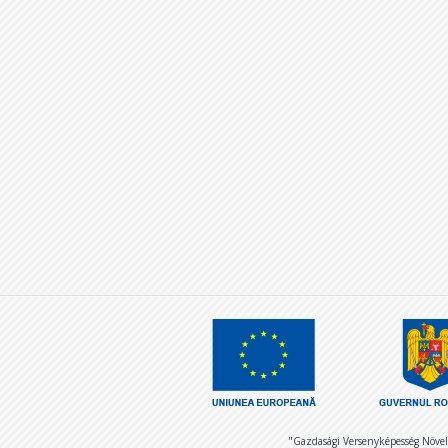
"Gazdasági Versenyképesség Növel