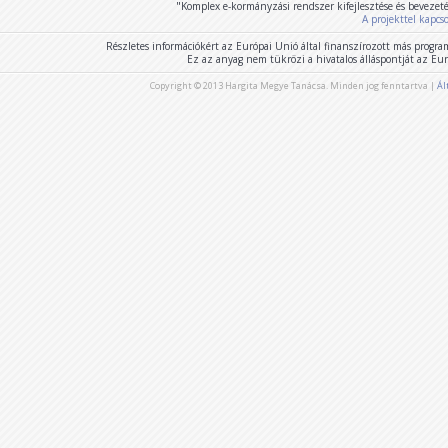
"Komplex e-kormányzási rendszer kifejlesztése és bevezet
A projekttel kapcs
Részletes információkért az Európai Unió által finanszírozott más program
Ez az anyag nem tükrözi a hivatalos álláspontját az E
Copyright © 2013 Hargita Megye Tanácsa. Minden jog fenntartva |
Ál