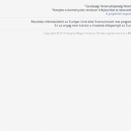
"Gazdasági Versenyképesség Növel
"Komplex e-kormányzási rendszer kifejlesztése és bevezet
A projekttel kapcs
Részletes információkért az Európai Unió által finanszírozott más program
Ez az anyag nem tükrözi a hivatalos álláspontját az E
Copyright © 2013 Hargita Megye Tanácsa. Minden jog fenntartva |
Ál