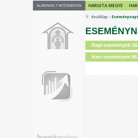
HARGITA MEGYE
HAR
ALÁRENDELT INTÉZMÉNYEK
Kezdőlap
Eseménynap
ESEMÉNYN
Napi események:16
Havi események:06