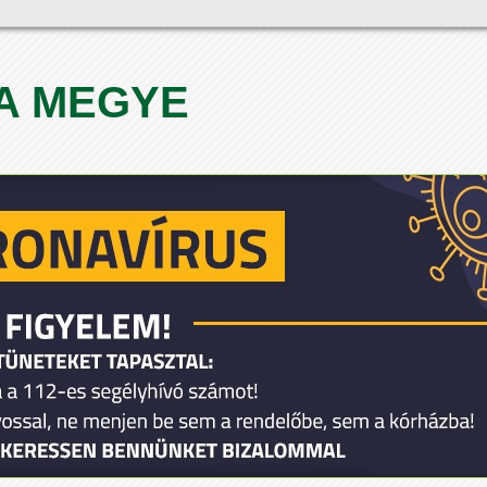
A MEGYE
1
2