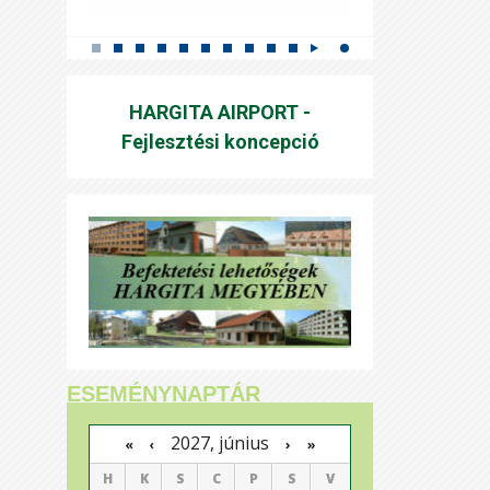
HARGITA AIRPORT -
Fejlesztési koncepció
ESEMÉNYNAPTÁR
2027, június
›
»
«
‹
H
K
S
C
P
S
V