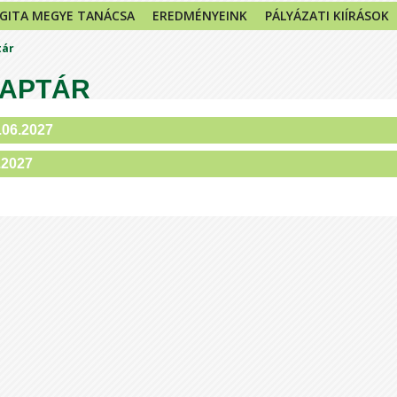
GITA MEGYE TANÁCSA
EREDMÉNYEINK
PÁLYÁZATI KIÍRÁSOK
tár
APTÁR
.06.2027
.2027