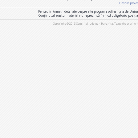
Despre proie
Pentru informaţii detaliate despre alte programe cofinanţate de Uniu
Conţinutul acestui material nu reprezintă în mod obligatoriu poziţi
Copyright © 2013 Consiliul Judeţean Harghita. Toate drepturile 