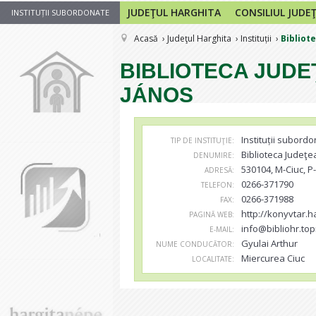
JUDEŢUL HARGHITA
CONSILIUL JUDE
INSTITUȚII SUBORDONATE
Acasă
Judeţul Harghita
Instituții
Bibliot
BIBLIOTECA JUDE
JÁNOS
Instituții subord
TIP DE INSTITUŢIE:
Biblioteca Judeţe
DENUMIRE:
530104, M-Ciuc, P-ţ
ADRESĂ:
0266-371790
TELEFON:
0266-371988
FAX:
http://konyvtar.h
PAGINĂ WEB:
info@bibliohr.top
E-MAIL:
Gyulai Arthur
NUME CONDUCĂTOR:
Miercurea Ciuc
LOCALITATE: