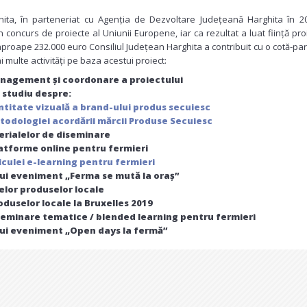
hita, în parteneriat cu Agenția de Dezvoltare Județeană Harghita în 2
n concurs de proiecte al Uniunii Europene, iar ca rezultat a luat ființă pro
proape 232.000 euro Consiliul Județean Harghita a contribuit cu o cotă-pa
 multe activități pe baza acestui proiect:
anagement și coordonare a proiectului
 studiu despre:
titate vizuală a brand-ului produs secuiesc
odologiei acordării mărcii Produse Secuiesc
rialelor de diseminare
atforme online pentru fermieri
iculei e-learning pentru fermieri
ui eveniment „Ferma se mută la oraș”
elor produselor locale
duselor locale la Bruxelles 2019
eminare tematice / blended learning pentru fermieri
ui eveniment „Open days la fermă”