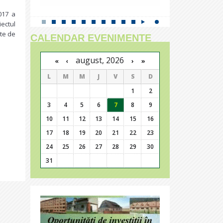
017 a
iectul
rte de
CALENDAR EVENIMENTE
august, 2026
›
»
«
‹
L
M
M
J
V
S
D
1
2
3
4
5
6
7
8
9
10
11
12
13
14
15
16
17
18
19
20
21
22
23
24
25
26
27
28
29
30
31