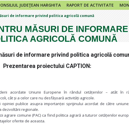
CONSILIUL JUDEŢEAN HARGHITA
RAPORT DE ACTIVITATE
MONI
ăsuri de informare privind politica agricolă comună
ENTRU MĂSURI DE INFORMARE
OLITICA AGRICOLĂ COMUNĂ
măsuri de informare privind politica agricolă comu
Prezentarea proiectului CAPTION:
rederii acordate Uniunii Europene în rândul cetățenilor – atât în r
coli, cât și a celor care nu desfășoară activități agricole.
i opiniei publice asupra importanței sprijinului acordat de către uniune,
 a dezvoltării regionale.
cii agrare comune (PAC) ca fiind politica agrară a tuturor cetățenilor europ
ajelor oferite de aceasta.