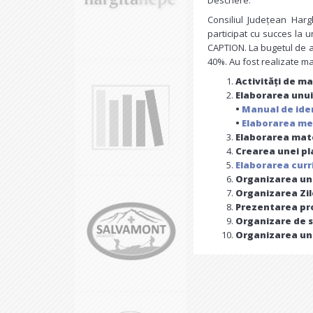
Descriere:
Consiliul Județean Harg
participat cu succes la u
CAPTION. La bugetul de a
40%. Au fost realizate mai
Activități de m
Elaborarea unui
•
Manual de iden
•
Elaborarea met
Elaborarea mate
Crearea unei pl
Elaborarea curr
Organizarea un
Organizarea Zil
Prezentarea pro
Organizare de s
Organizarea un