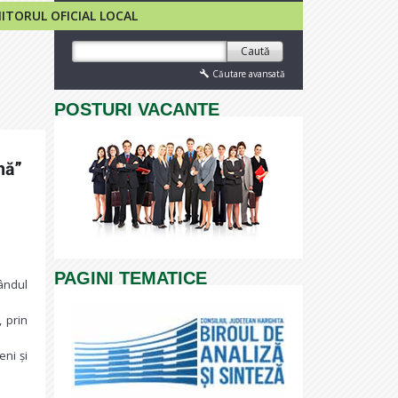
TORUL OFICIAL LOCAL
Caută
Căutare avansată
POSTURI VACANTE
nă”
PAGINI TEMATICE
ândul
 prin
eni și