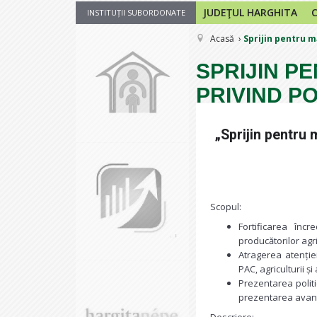
JUDEŢUL HARGHITA
INSTITUȚII SUBORDONATE
Acasă
Sprijin pentru m
SPRIJIN P
PRIVIND P
„Sprijin pentru 
Scopul:
Fortificarea înc
producătorilor agri
Atragerea atenție
PAC, agriculturii și
Prezentarea politi
prezentarea avant