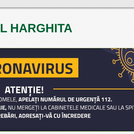
L HARGHITA
1
2