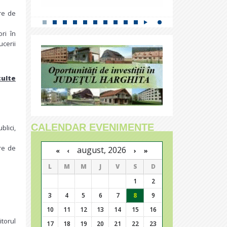
are de
ri în
ucerii
culte
CALENDAR EVENIMENTE
blici,
are de
august, 2026
›
»
«
‹
L
M
M
J
V
S
D
1
2
3
4
5
6
7
8
9
10
11
12
13
14
15
16
itorul
17
18
19
20
21
22
23