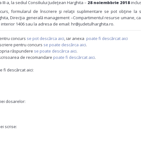
 III-a, la sediul Consiliului Judeţean Harghita –
28 noiembbrie 2018
inclus
curs, formularul de înscriere şi relaţii suplimentare se pot obţine la s
rghita, Direcţia generală management –Compartimentul resurse umane, c
 interior 1406 sau la adresa de email: hr@judetulharghita.ro.
entru concurs
se pot descărca aici
, iar anexa
poate fi descărcat aici
nscriere pentru concurs
se poate descărca aici
.
ropria răspundere
se poate descărca aici
.
 scrisoarea de recomandare
poate fi descărcat aici
.
e fi descărcat aici:
iei dosarelor:
ei scrise: