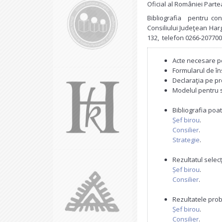
Oficial al României Partea
Bibliografia pentru con
Consiliului Judeţean Ha
132, telefon 0266-207700
Acte necesare p
Formularul de î
Declaraţia pe p
Modelul pentru
Bibliografia poat
Șef birou
.
Consilier
.
Strategie
.
Rezultatul selecț
Șef birou
.
Consilier
.
Rezultatele prob
Șef birou
.
Consilier
.