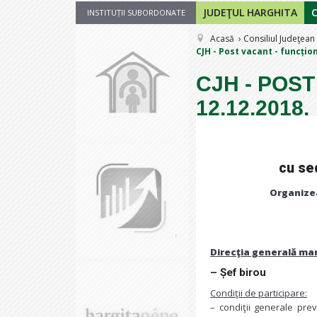
JUDEŢUL HARGHITA
INSTITUȚII SUBORDONATE
Acasă
Consiliul Judeţean
CJH - Post vacant - funcțion
CJH - POST
12.12.2018.
cu sed
Organizea
Direcţia generală man
– Șef birou
Condiţii de participare:
– condiţii generale prev