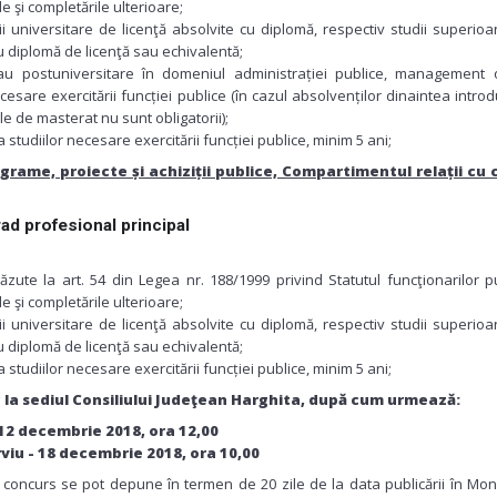
le şi completările ulterioare;
dii universitare de licenţă absolvite cu diplomă, respectiv studii superio
u diplomă de licenţă sau echivalentă;
au postuniversitare în domeniul administrației publice, management o
ecesare exercitării funcției publice (în cazul absolvenților dinaintea introd
le de masterat nu sunt obligatorii);
 studiilor necesare exercitării funcției publice, minim 5 ani;
grame, proiecte și achiziții publice, Compartimentul relații cu 
grad profesional principal
ăzute la art. 54 din Legea nr. 188/1999 privind Statutul funcţionarilor pu
le şi completările ulterioare;
dii universitare de licenţă absolvite cu diplomă, respectiv studii superio
u diplomă de licenţă sau echivalentă;
 studiilor necesare exercitării funcției publice, minim 5 ani;
 la sediul Consiliului Judeţean Harghita, după cum urmează:
 12 decembrie 2018, ora 12,00
viu - 18 decembrie 2018, ora 10,00
 concurs se pot depune în termen de 20 zile de la data publicării în Mon