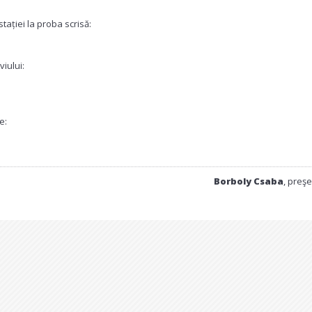
tației la proba scrisă:
viului:
e:
Borboly Csaba
, preş