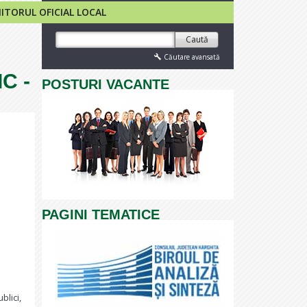
TORUL OFICIAL LOCAL
Caută
Căutare avansată
C -
POSTURI VACANTE
PAGINI TEMATICE
blici,