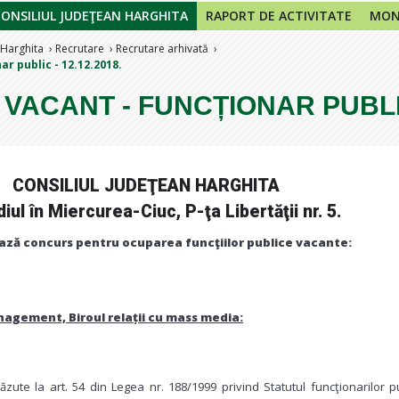
CONSILIUL JUDEŢEAN HARGHITA
RAPORT DE ACTIVITATE
MONI
 Harghita
Recrutare
Recrutare arhivată
ar public - 12.12.2018.
 VACANT - FUNCȚIONAR PUBLI
CONSILIUL JUDEŢEAN HARGHITA
iul în Miercurea-Ciuc, P-ţa Libertăţii nr. 5.
ză concurs pentru ocuparea funcţiilor publice vacante:
agement, Biroul relații cu mass media:
ăzute la art. 54 din Legea nr. 188/1999 privind Statutul funcţionarilor pu