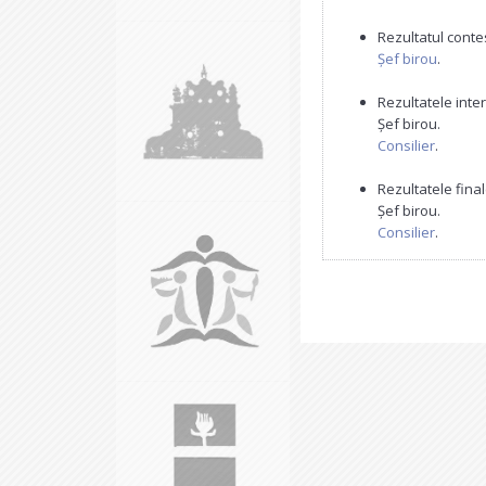
Rezultatul contes
Șef birou
.
Rezultatele inter
Șef birou.
Consilier
.
Rezultatele final
Șef birou.
Consilier
.