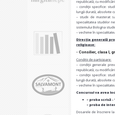
republicată, cu modificări
– condiţii specifice: stu
lungă durată, absolvite c
– studii de masterat s
specialitatea studiilor n
sistemului Bologna studii
– vechime în specialitatea
Direcţia generală pro
religioase:
- Consilier, clasa I, 
Condiţii de participare:
– condiţii generale prev
republicată, cu modificări
– condiţii specifice: stu
lungă durată, absolvite c
– vechime în specialitatea
Concursul va avea loc
– proba scrisă -
– proba de inter
Dosarele de înscriere la