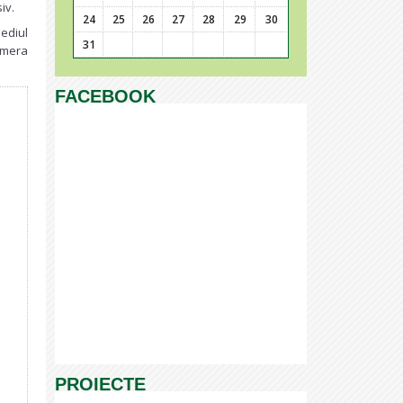
iv.
24
25
26
27
28
29
30
ediul
31
amera
FACEBOOK
PROIECTE