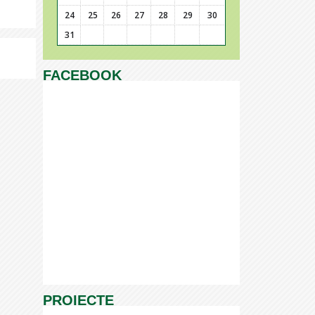
24
25
26
27
28
29
30
31
FACEBOOK
PROIECTE