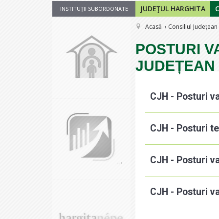
JUDEŢUL HARGHITA
INSTITUȚII SUBORDONATE
Acasă
Consiliul Judeţean
POSTURI V
JUDEȚEAN
CJH - Posturi v
CJH - Posturi t
CJH - Posturi v
CJH - Posturi v