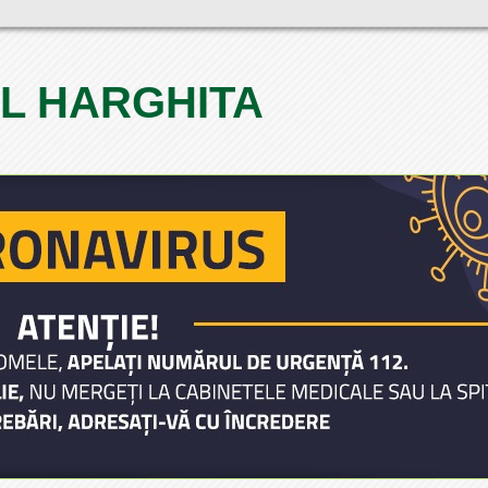
L HARGHITA
1
2