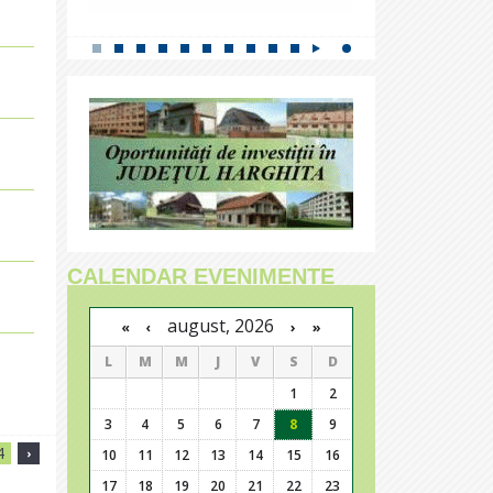
CALENDAR EVENIMENTE
august, 2026
›
»
«
‹
L
M
M
J
V
S
D
1
2
3
4
5
6
7
8
9
4
›
10
11
12
13
14
15
16
17
18
19
20
21
22
23