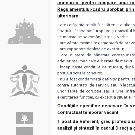
concursul pentru ocupare unui po
Regulamentului-cadru aprobat prin 
ulterioare:
• are cetățenia română, cetățenie a altor
Spațiului Economic European și domiciliul 
• cunoaște limba română, scris și vorbit;
• are vârsta minimă reglementată de preved
• are capacitate deplină de exercițiu;
• are o stare de sănătate corespunzăt
adeverinței medicale eliberate de medicul d
• îndeplinește condițiile de studii și, după
postului scos la concurs;
• nu a fost condamnată definitiv pentru săv
contra autorității, de serviciu sau în legătur
unor fapte de corupție sau a unei infrac
exercitarea funcției, cu excepția situației î
Condiţiile specifice necesare în ve
contractual temporar vacant:
1 post de Referent, grad profesional
analiză și sinteză în cadrul Direcți