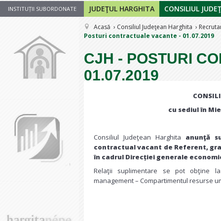
JUDEŢUL HARGHITA
CONSILIUL JUDE
INSTITUȚII SUBORDONATE
Acasă
Consiliul Judeţean Harghita
Recruta
Posturi contractuale vacante - 01.07.2019
CJH - POSTURI C
01.07.2019
CONSILI
cu sediul în Mie
Consiliul Judeţean Harghita
anunţă s
contractual vacant de Referent, grad
în cadrul Direcției generale economice
Relaţii suplimentare se pot obţine la 
management – Compartimentul resurse uman