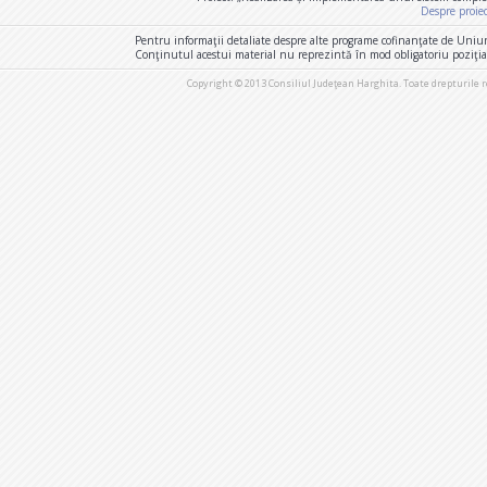
Despre proie
Pentru informaţii detaliate despre alte programe cofinanţate de Uniu
Conţinutul acestui material nu reprezintă în mod obligatoriu poziţi
Copyright © 2013 Consiliul Judeţean Harghita. Toate drepturile 