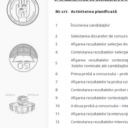
Nr.crt.
Activitatea planificată
1
Înscrierea candidaţilor
2
Selectarea dosarelor de concurs
3
Afişarea rezultatelor selecţiei d
4
Contestarea rezultatelor selecţi
Afişarea rezultatelor contesta
5
listelor nominale ale candidaţilo
6
Prima probă a concursului – prob
7
Afişarea rezultatelor la proba scr
8
Contestarea rezultatelor probei 
9
Afişarea rezultatelor contestaţiil
10
A doua probă a concursului – inte
11
Afişarea rezultatelor la interviu/p
12
Contestarea rezultatelor interviu