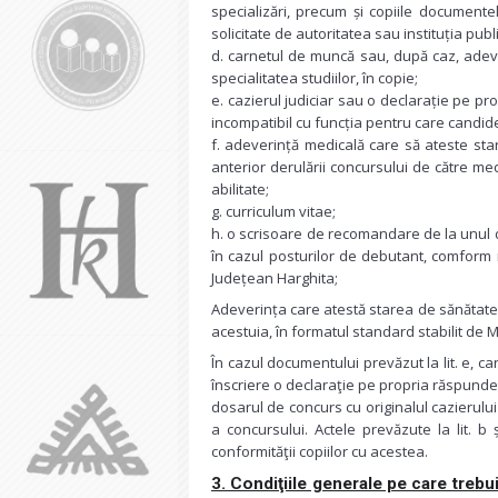
specializări, precum și copiile documentel
solicitate de autoritatea sau instituția publ
d. carnetul de muncă sau, după caz, adev
specialitatea studiilor, în copie;
e. cazierul judiciar sau o declarație pe p
incompatibil cu funcția pentru care candid
f. adeverință medicală care să ateste sta
anterior derulării concursului de către med
abilitate;
g. curriculum vitae;
h. o scrisoare de recomandare de la unul di
în cazul posturilor de debutant, comform
Județean Harghita;
Adeverința care atestă starea de sănătate c
acestuia, în formatul standard stabilit de Mi
În cazul documentului prevăzut la lit. e, c
înscriere o declaraţie pe propria răspund
dosarul de concurs cu originalul cazierului
a concursului. Actele prevăzute la lit. b ș
conformităţii copiilor cu acestea.
3. Condiţiile generale pe care trebui