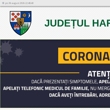
joi, 06 august 2026 22:48:40
JUDEȚUL HA
1
2