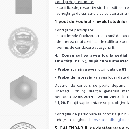
Condiţii de participare:
- studii liceale, respectiv studii medii lice
- cunoştinţe de utilizare a calculatorului la
1 post de Fochist - nivelul studiilor
Condiţii de participare:
- studii liceale finalizate cu diplomă de bac
- deținerea unui certificat de calificare pen
- permis de conducere categoria B.
4.
Concursul va avea loc la sediul 
Libertății nr. 5.), după cum urmează:
–
Proba scrisă
va avea loc în data de
01 
–
Proba de interviu
va avea loc în data 
Dosarul de concurs se poate depune la 
Libertății nr. 5) Direcția generală 
perioada
07.06.2019 – 21.06.2019
,
lun
14,00.
Relaţii suplimentare se pot obţine 
Condiţiile de participare la concurs şi bibli
Județean Harghita
http://judetulharghita.
5. CALENDARUL de desfăşurare a co