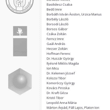
Basilidesz Csaba
Bedő Imre
Borbáth István Áoston, Urzica Marius
Borbély László
Borsodi László
Borsos Gábor
Czáka Zoltán
Ferncz Imre
Gaál András
Hecser Zoltán
Hoffman Ferenc
Dr. Huszár György
Ilyésné Miklós Magda
Ion Micu
Dr. Kelemen József
Kolozsi Tibor
Komoróczy György
Kovács Piroska
Dr. Kraft Géza
Kristó Tibor
Leopold Anna Mária
Márton Árpád, Páll Lajos, Platon Ion