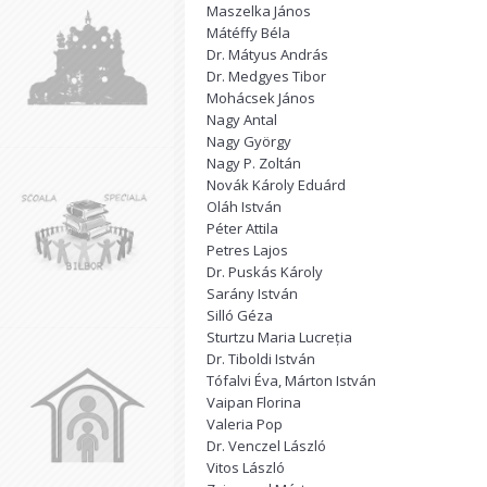
Maszelka János
Mátéffy Béla
Dr. Mátyus András
Dr. Medgyes Tibor
Mohácsek János
Nagy Antal
Nagy György
Nagy P. Zoltán
Novák Károly Eduárd
Oláh István
Péter Attila
Petres Lajos
Dr. Puskás Károly
Sarány István
Silló Géza
Sturtzu Maria Lucreția
Dr. Tiboldi István
Tófalvi Éva, Márton István
Vaipan Florina
Valeria Pop
Dr. Venczel László
Vitos László