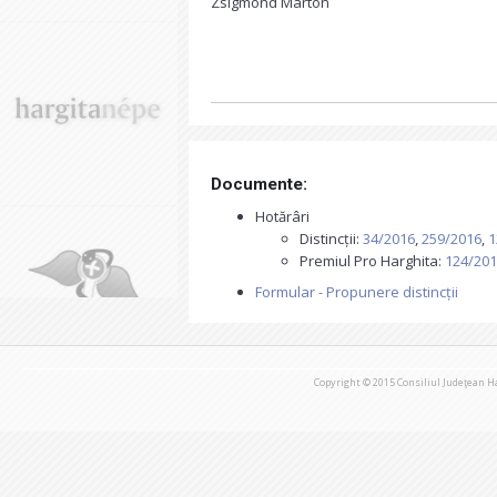
Zsigmond Márton
Documente:
Hotărâri
Distincții:
34/2016
,
259/2016
,
1
Premiul Pro Harghita:
124/20
Formular - Propunere distincții
Copyright © 2015 Consiliul Judeţean H