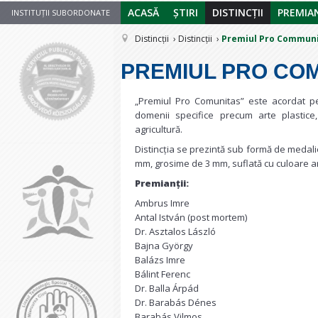
ACASĂ
ȘTIRI
DISTINCȚII
PREMIAN
INSTITUȚII SUBORDONATE
Distincții
Distincții
Premiul Pro Commun
PREMIUL PRO CO
„Premiul Pro Comunitas” este acordat p
domenii specifice precum arte plastice, 
agricultură.
Distincția se prezintă sub formă de medalie
mm, grosime de 3 mm, suflată cu culoare ar
Premianții:
Ambrus Imre
Antal István (post mortem)
Dr. Asztalos László
Bajna György
Balázs Imre
Bálint Ferenc
Dr. Balla Árpád
Dr. Barabás Dénes
Barabás Vilmos