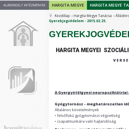
HARGITA MEGYE
HARGITA MEGYE T
ALÁRENDELT INTÉZMÉNYEK
Kezdőlap
Hargita Megye Tanácsa
Álláshir
Gyerekjogvédelem - 2015.02.25.
GYEREKJOGVÉDELEM
HARGITA MEGYEI
SZOCIÁLI
V E R S E 
A Gyergyótölgyesi neuropszihiátriai
Gyógytornász - meghatároz
Általános követelmények
• felsőfokú gyógytornászi végzettség
• csapatmunkára való hajlandóság