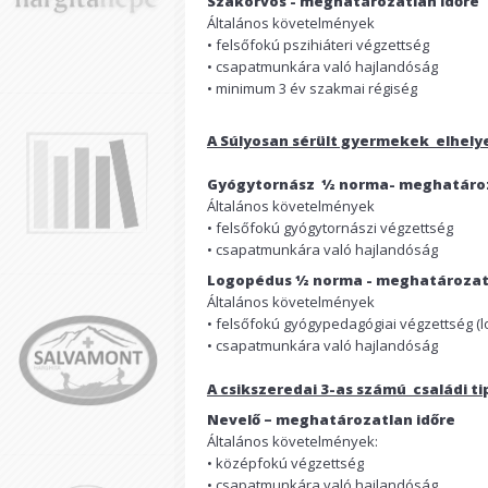
Szakorvos - meghatározat
Általános követelmények
• felsőfokú pszihiáteri végzettség
• csapatmunkára való hajlandóság
• minimum 3 év szakmai régiség
A Súlyosan sérült gyermekek elhel
Gyógytornász ½ norma- megha
Általános követelménye
• felsőfokú gyógytornászi végzettség
• csapatmunkára való hajlandóság
Logopédus ½ norma - meghat
Általános követelmény
• felsőfokú gyógypedagógiai végzettség (
• csapatmunkára való hajlandóság
A csikszeredai 3-as számú családi t
Nevelő – meghatároz
Általános követelmények:
• középfokú végzettség
• csapatmunkára való hajlandóság