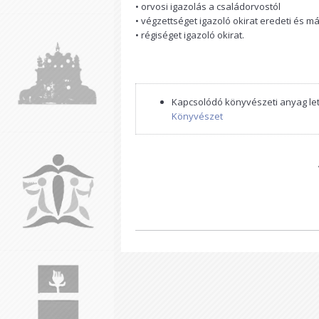
• orvosi igazolás a családorvostól
• végzettséget igazoló okirat eredeti és má
• régiséget igazoló okirat.
Kapcsolódó könyvészeti anyag letö
Könyvészet