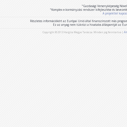
"Gazdasági Versenyképesség Növel
"Komplex e-kormányzási rendszer kifejlesztése és bevezet
A projekttel kapcs
Részletes információkért az Európai Unió által finanszírozott más program
Ez az anyag nem tükrözi a hivatalos álláspontját az E
Copyright © 2013 Hargita Megye Tanácsa. Minden jog fenntartva |
Ál