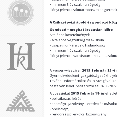
• minimum 3 év szakmai régiség
Előnyt jelent: szakmai tapasztalat gyerme
A Csíkszépvízi ápoló és gondozó kö
Gondozó – meghatároz
Általános követelmények:
• általános végzettség /szakiskola
• csapatmunkára való hajlandóság
• minimum 1 év szakmai régiség
Előnyt jelent: a varrásban szerzett szakma
A versenyvizsgára
2015 február 25-én
Gyermekvédelemi Igazgatóság székhelyén
További információkat és a vizsgával k
osztályán lehet beszerezni, tel. 0266-2077
A dossziékat
2015 február 18
- ig lehet l
• beiratkozási kérés,
• személyi igazolvány – eredeti és másolat
• önéletrajz,
• rendőrségtől erkölcsi bizonyítvány,