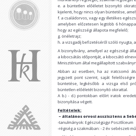
e. a büntetlen előéletet bizonyító okirat
kijelenti, hogy nincs olyan büntetése, am
f. a családorvos, vagy egy illetékes egészsé
amelyben előzetesen legtöbb 6 hónappal a
hogy az egészségi állapota megfelelő;
g. önéletrajz;
h. a vizsgadíj befizetéséről szóló nyugta, 
A bizonyítvány, amellyel az egészségi áll
a kibocsátás időpontját, a kibocsátó elne
Minisztérium által megállapított szabvány
Abban az esetben, ha az iratcsomó átvi
jegyzett pont szerint, saját felelősségre
büntetése, legkésőbb a vizsga első pró
büntetlen előéletét bizonyító okirattal.
A b.) - d.) pontokban előírt iratok ered
bizonyítása végett.
Feltételek:
– általános orvosi asszisztens a Se
-tanulmányok: Egészségügyi Posztlíceum
-régiség a szakmában: - 2 év sebészeti mű