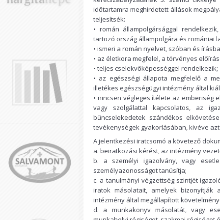
időtartamra meghirdetett állások megpályá
teljesítsék:
• román állampolgársággal rendelkezi
tartozó ország állampolgára és romániai la
• ismeri a román nyelvet, szóban és írásb
• az életkora megfelel, a törvényes előírás
• teljes cselekvőképességgel rendelkezik;
• az egészségi állapota megfelelő a me
illetékes egészségügyi intézmény által kiáll
• nincsen végleges ítélete az emberiség ell
vagy szolgálattal kapcsolatos, az iga
bűncselekedetek szándékos elkövetése m
tevékenységek gyakorlásában, kivéve azt a
A jelentkezési iratcsomó a követező doku
a. beiratkozási kérést, az intézmény veze
b. a személyi igazolvány, vagy esetl
személyazonosságot tanúsítja;
c. a tanulmányi végzettség szintjét igazo
iratok másolatait, amelyek bizonyítják
intézmény által megállapított követelmén
d. a munkakönyv másolatát, vagy eset
munkahelyi régiséget, szakmai régiséget 