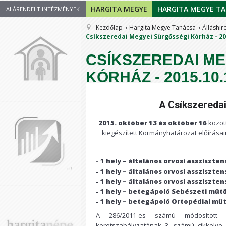
HARGITA MEGYE
HARGITA MEGYE T
ALÁRENDELT INTÉZMÉNYEK
Kezdőlap
Hargita Megye Tanácsa
Álláshir
Csíkszeredai Megyei Sürgősségi Kórház - 20
CSÍKSZEREDAI M
KÓRHÁZ - 2015.10.
A Csíkszereda
2015.
október 13 és október 16
közöt
kiegészített Kormányhatározat előírása
- 1 hely
–
általános orvosi assziszte
- 1 hely – általános orvosi assziszt
- 1 hely – általános orvosi assziszte
- 1 hely – betegápoló Sebészeti műt
- 1 hely – betegápoló Ortopédiai m
A 286/2011-es számú módosított é
keretszabályzatának 3. számú cikkelye