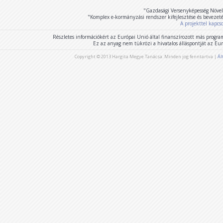
"Gazdasági Versenyképesség Növel
"Komplex e-kormányzási rendszer kifejlesztése és bevezet
A projekttel kapcs
Részletes információkért az Európai Unió által finanszírozott más program
Ez az anyag nem tükrözi a hivatalos álláspontját az E
Copyright © 2013 Hargita Megye Tanácsa. Minden jog fenntartva |
Ál