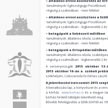
– általános orvosi asszisztens az O
-tanulmányok: Egészségügyi Posztlíceum
-régiség a szakmában: - nem feltétel
– általános orvosi asszisztens a Sz
-tanulmányok: Egészségügyi Posztlíceum
-régiség a szakmában: - legkevesebb 2 év
– betegápoló a Sebészeti műtőben
-tanulmányok: általános iskola, szakképesí
-régiség a szakmában: - nem feltétel
– betegápoló a Ortopédiai műtőben
-tanulmányok: általános iskola, szakképesí
-régiség a szakmában: - legkevesebb 2 év
A versenyvizsgák
2015
október 13-
2015
október 16-án
a szóbeli próbá
székhelyén, Csikszereda Dr.Dénes László u
A jelentkezési iratcsomót
2015 szept
A beiratkozási lap, a könyvészet és a vers
a kórház
www.korhaz.ro
és a megyei ta
kórház hirdető tábláján tekinthető meg.
Bővebb felvilágosítás a 0266-324193-as 1