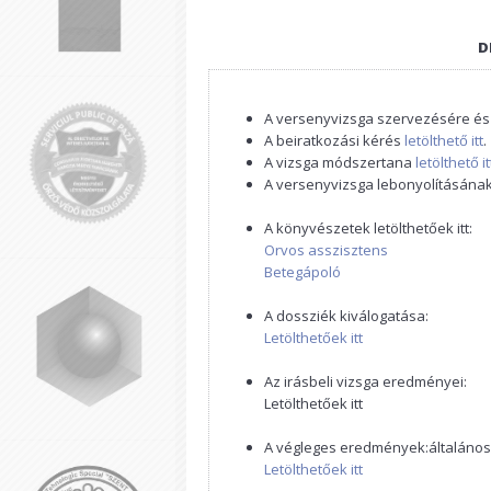
D
A versenyvizsga szervezésére és
A beiratkozási kérés
letölthető itt
.
A vizsga módszertana
letölthető it
A versenyvizsga lebonyolításána
A könyvészetek letölthetőek itt:
Orvos asszisztens
Betegápoló
A dossziék kiválogatása:
Letölthetőek itt
Az irásbeli vizsga eredményei:
Letölthetőek itt
A végleges eredmények:általános
Letölthetőek itt