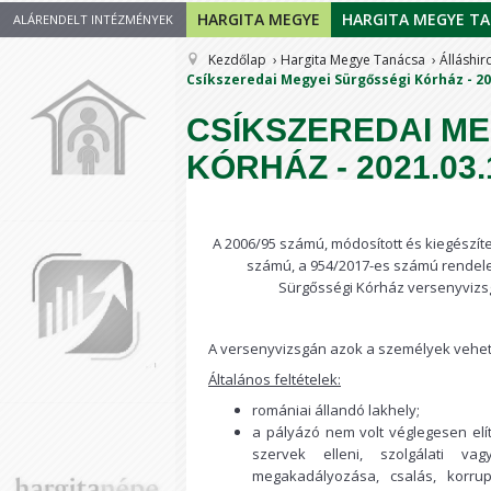
HARGITA MEGYE
HARGITA MEGYE T
ALÁRENDELT INTÉZMÉNYEK
Kezdőlap
Hargita Megye Tanácsa
Álláshir
Csíkszeredai Megyei Sürgősségi Kórház - 20
CSÍKSZEREDAI M
KÓRHÁZ - 2021.03.
A 2006/95 számú, módosított és kiegészít
számú, a 954/2017-es számú rendelet
Sürgősségi Kórház versenyvizs
A versenyvizsgán azok a személyek vehetnek
Általános feltételek:
romániai állandó lakhely;
a pályázó nem volt véglegesen elít
szervek elleni, szolgálati vag
megakadályozása, csalás, korru