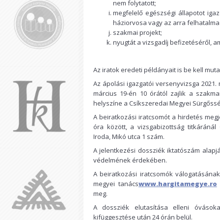
nem folytatott;
megfelelő egészségi állapotot iga
háziorvosa vagy az arra felhatalmaz
szakmai projekt;
nyugtát a vizsgadíj befizetéséről, a
Az iratok eredeti példányait is be kell mu
Az ápolási igazgatói versenyvizsga 2021. 
március 19-én 10 órától zajlik a szakm
helyszíne a Csíkszeredai Megyei Sürgőssé
A beiratkozási iratcsomót a hirdetés megje
óra között, a vizsgabizottság titkárán
Iroda, Mikó utca 1 szám.
A jelentkezési dossziék iktatószám alap
védelmének érdekében.
A beiratkozási iratcsomók válogatásán
megyei tanács
www.hargitamegye.ro
meg.
A dossziék elutasítása elleni óvások
kifüggesztése után 24 órán belül.