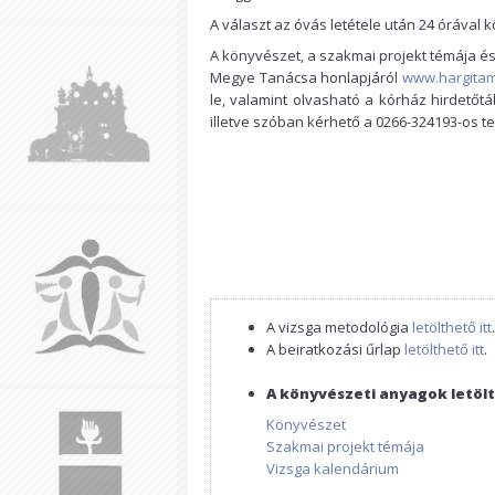
A választ az óvás letétele után 24 órával k
A könyvészet, a szakmai projekt témája é
Megye Tanácsa honlapjáról
www.hargitam
le, valamint olvasható a kórház hirdetőtá
illetve szóban kérhető a 0266-324193-os 
A vizsga metodológia
letölthető itt
.
A beiratkozási űrlap
letölthető itt
.
A könyvészeti anyagok letölt
Könyvészet
Szakmai projekt témája
Vizsga kalendárium