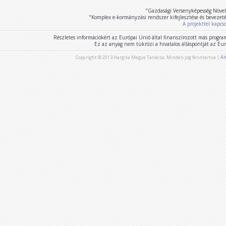
"Gazdasági Versenyképesség Növel
"Komplex e-kormányzási rendszer kifejlesztése és bevezet
A projekttel kapcs
Részletes információkért az Európai Unió által finanszírozott más program
Ez az anyag nem tükrözi a hivatalos álláspontját az E
Copyright © 2013 Hargita Megye Tanácsa. Minden jog fenntartva |
Ál