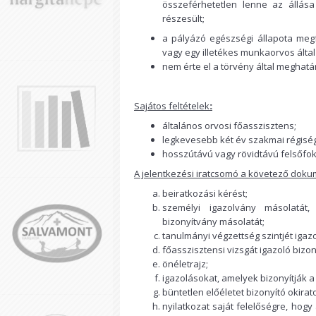
összeférhetetlen lenne az állása
részesült;
a pályázó egészségi állapota megf
vagy egy illetékes munkaorvos által k
nem érte el a törvény által meghatá
Sajátos feltételek
:
általános orvosi főasszisztens;
legkevesebb két év szakmai régiség,
hosszútávú vagy rövidtávú felsőfok
A jelentkezési iratcsomó a követező doku
beiratkozási kérést;
személyi igazolvány másolatát,
bizonyítvány másolatát;
tanulmányi végzettség szintjét igazo
főasszisztensi vizsgát igazoló bizon
önéletrajz;
igazolásokat, amelyek bizonyítják a
büntetlen előéletet bizonyító okirato
nyilatkozat saját felelőségre, hog