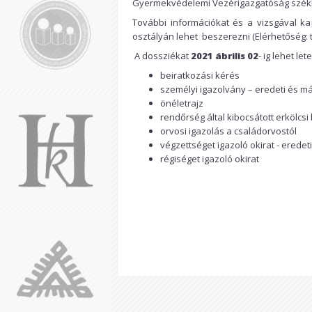
Gyermekvédelemi Vezérigazgatóság székhe
További információkat és a vizsgával k
osztályán lehet beszerezni (Elérhetőség: 
A dossziékat
2021
ábrilis
02
- ig lehet le
beiratkozási kérés
személyi igazolvány – eredeti és m
önéletrajz
rendőrség által kibocsátott erkölcsi
orvosi igazolás a családorvostól
végzettséget igazoló okirat - eredet
régiséget igazoló okirat