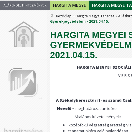
HARGITA MEGYE
HARGITA MEGYE T
ALÁRENDELT INTÉZMÉNYEK
Kezdőlap
Hargita Megye Tanácsa
Álláshir
Gyerekjogvédelem - 2021.04.15.
HARGITA MEGYEI 
GYERMEKVÉDELMI
2021.04.15.
HARGITA MEGYEI
SZOCIÁLI
V E R S E 
A
Székelykeresztúri
1-es számú Csal
Nevelő –
meghatározatlan időre
Általános követelmények:
középfokú végzettség érettségi viz
csapatmunkára való hajlandóság