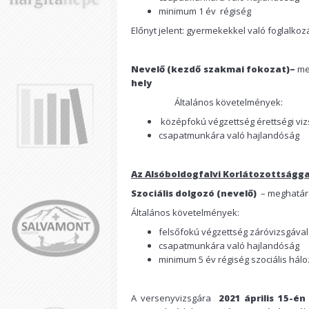
minimum 1 év régiség
Előnyt jelent: gyermekekkel való foglalkoz
Nevelő (kezdő szakmai fokozat)–
me
hely
Általános követelmények:
középfokú végzettség érettségi viz
csapatmunkára való hajlandóság
Az Als
óboldogfalvi
Korlátozottságga
Szociális dolgozó (nevelő)
– me
Általános követelmények:
felsőfokú végzettség záróvizsgával
csapatmunkára való hajlandóság
minimum 5 év régiség szociális hál
A versenyvizsgára
2021
április
15-
é