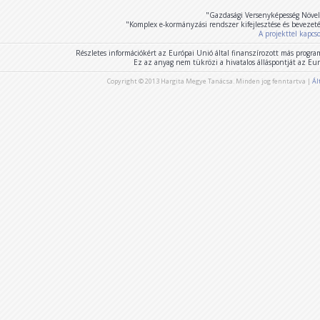
"Gazdasági Versenyképesség Növel
"Komplex e-kormányzási rendszer kifejlesztése és bevezet
A projekttel kapcs
Részletes információkért az Európai Unió által finanszírozott más program
Ez az anyag nem tükrözi a hivatalos álláspontját az E
Copyright © 2013 Hargita Megye Tanácsa. Minden jog fenntartva |
Ál