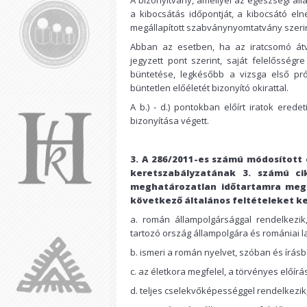
A bizonyítvány, amellyel az egészségi áll
a kibocsátás időpontját, a kibocsátó el
megállapított szabványnyomtatvány szerin
Abban az esetben, ha az iratcsomó átvi
jegyzett pont szerint, saját felelősségre
büntetése, legkésőbb a vizsga első pró
büntetlen előéletét bizonyító okirattal.
A b.) - d.) pontokban előírt iratok ered
bizonyítása végett.
3. A 286/2011-es számú módosított
keretszabályzatának 3. számú ci
meghatározatlan időtartamra megh
következő általános feltételeket kel
a. román állampolgársággal rendelkezi
tartozó ország állampolgára és romániai la
b. ismeri a román nyelvet, szóban és írás
c. az életkora megfelel, a törvényes előírá
d. teljes cselekvőképességgel rendelkezik