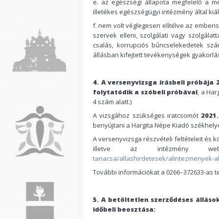
e. az egészségi állapota megfelelő a me
illetékes egészségügyi intézmény által kiáll
f. nem volt véglegesen elítélve az emberi
szervek elleni, szolgálati vagy szolgála
csalás, korrupciós bűncselekedetek szá
állásban kifejtett tevékenységek gyakorlás
4. A versenyvizsga írásbeli próbája
folytatódik a szóbeli próbával
, a Ha
4 szám alatt.)
A vizsgához szükséges iratcsomót
2021.
benyújtani a Hargita Népe Kiadó székhelyé
A versenyvizsga részvételi feltételeit és 
illetve az intézmény 
tanacsa/allashirdetesek/alintezmenyek-alt
További információkat a 0266–372633-as 
5. A betöltetlen szerződéses álláso
időbeli beosztása: