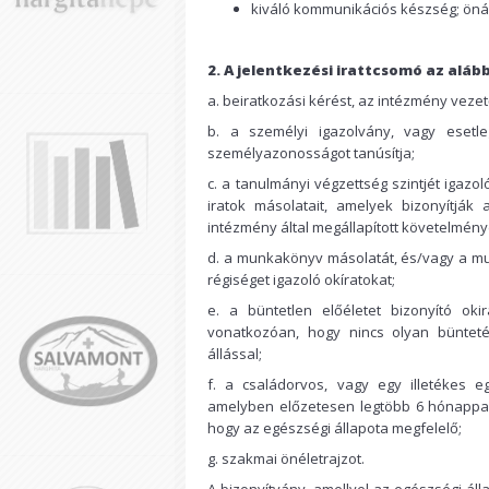
kiváló kommunikációs készség; öná
2. A jelentkezési irattcsomó az alá
a. beiratkozási kérést, az intézmény veze
b. a személyi igazolvány, vagy esetl
személyazonosságot tanúsítja;
c. a tanulmányi végzettség szintjét igazo
iratok másolatait, amelyek bizonyítják
intézmény által megállapított követelmén
d. a munkakönyv másolatát, és/vagy a m
régiséget igazoló okíratokat;
e. a büntetlen előéletet bizonyító okir
vonatkozóan, hogy nincs olyan büntet
állással;
f. a családorvos, vagy egy illetékes egé
amelyben előzetesen legtöbb 6 hónappal a
hogy az egészségi állapota megfelelő;
g. szakmai önéletrajzot.