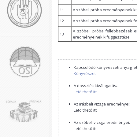
11
A szóbeli próba eredményeinek k
12
A szóbeli próba eredményeinek f
A szóbeli próba fellebbezések 
13
eredményeinek kifüggesztése
Kapcsolódó könyvészeti anyag letö
Könyvészet
A dossziék kiválogatása:
Letölthető itt
Az irásbeli vizsga eredményei:
Letölthető itt
Az szóbeli vizsga eredményei:
Letölthető itt