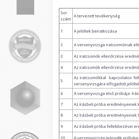
Sor
A tervezett tevékenység
szám
1
A jelöltek beiratkozása
2
A versenyvizsga iratcsomóinak el
3
Az iratcsomók ellenőrzése eredm
4
Az iratcsomók ellenőrzése eredm
Az iratcsomókkal kapcsolatos fe
5
versenyvizsgára elfogadott jelölt
6
A versenyvizsga első próbája- írá
7
Az írásbeli próba eredményeinek 
8
Az írásbeli próba eredményeinek 
9
Az írásbeli próba fellebbezései 
10
A versenyvizsga második próbája-