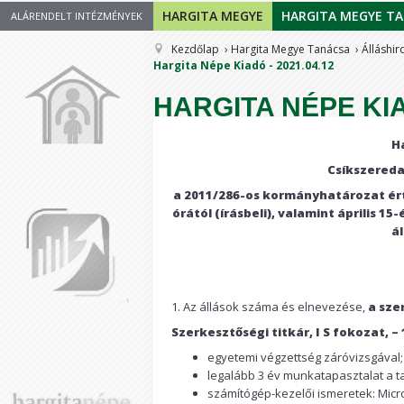
HARGITA MEGYE
HARGITA MEGYE T
ALÁRENDELT INTÉZMÉNYEK
Kezdőlap
Hargita Megye Tanácsa
Álláshir
Hargita Népe Kiadó - 2021.04.12
HARGITA NÉPE KIA
H
Csíkszereda
a 2011/286-os kormányhatározat érte
órától (írásbeli), valamint április 
ál
1. Az állások száma és elnevezése,
a sze
Szerkesztőségi titkár, I S fokozat, – 
egyetemi végzettség záróvizsgával;
legalább 3 év munkatapasztalat a 
számítógép-kezelői ismeretek: Micr