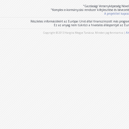
"Gazdasági Versenyképesség Növel
"Komplex e-kormányzási rendszer kifejlesztése és bevezet
A projekttel kapcs
Részletes információkért az Európai Unió által finanszírozott más program
Ez az anyag nem tükrözi a hivatalos álláspontját az E
Copyright © 2013 Hargita Megye Tanácsa. Minden jog fenntartva |
Ál