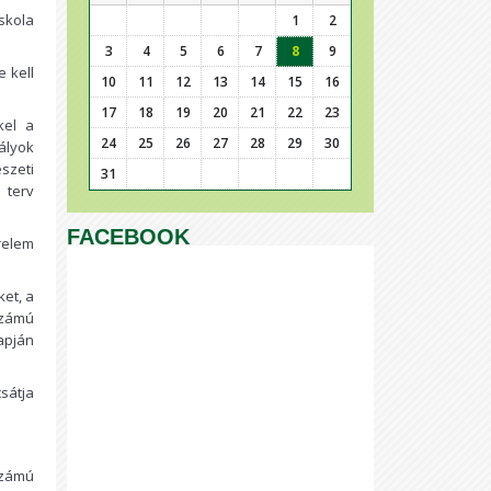
skola
1
2
3
4
5
6
7
8
9
e kell
10
11
12
13
14
15
16
17
18
19
20
21
22
23
kel a
24
25
26
27
28
29
30
ályok
szeti
31
 terv
FACEBOOK
relem
et, a
számú
apján
sátja
számú