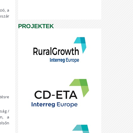
ció, a
oszár
PROJEKTEK
tésre
ság /
an, a
elsőn