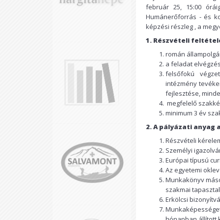
február 25, 15:00 órái
Humánerőforrás - és ko
képzési részleg , a meg
1. Részvételi feltétel
román állampolgár
a feladat elvégzé
felsőfokú végze
intézmény tevéke
fejlesztése, minde
megfelelő szakké
minimum 3 év sza
2. A pályázati anyag
Részvételi kérele
Személyi igazolv
Európai típusú cur
Az egyetemi oklev
Munkakönyv másola
szakmai tapasztal
Erkölcsi bizonyítv
Munkaképességet 
hónapban állított 