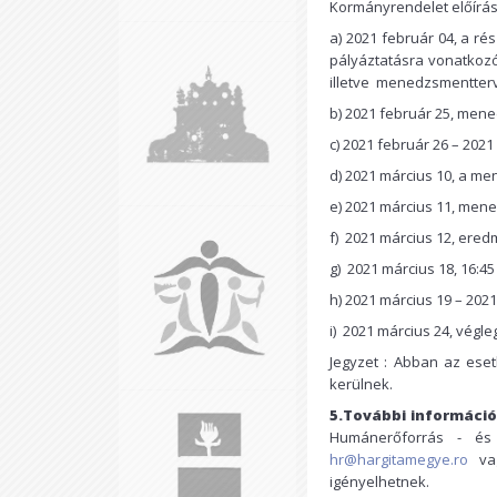
Kormányrendelet előírása
a) 2021 február 04, a ré
pályáztatásra vonatkozó
illetve menedzsmentterv
b) 2021 február 25, mene
c) 2021 február 26 – 20
d) 2021 március 10, a 
e) 2021 március 11, men
f) 2021 március 12, ered
g) 2021 március 18, 16:4
h) 2021 március 19 – 202
i) 2021 március 24, végl
Jegyzet : Abban az ese
kerülnek.
5.További információ
Humánerőforrás - és 
hr@hargitamegye.ro
vag
igényelhetnek.