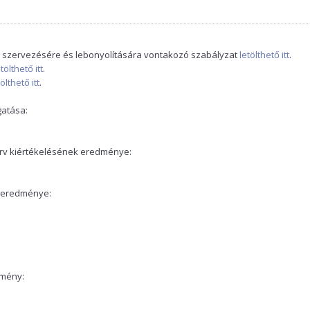
 szervezésére és lebonyolítására vontakozó szabályzat
letölthető itt
.
etölthető itt
.
tölthető itt
.
gatása:
rv kiértékelésének eredménye:
a eredménye:
dmény: