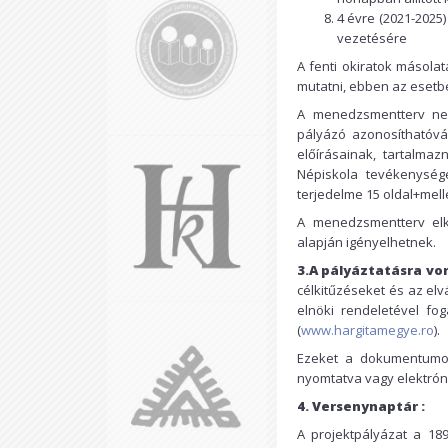
4 évre (2021-202
vezetésére
A fenti okiratok másolata
mutatni, ebben az esetben
A menedzsmentterv nem
pályázó azonosíthatóvá 
előírásainak, tartalma
Népiskola tevékenységé
terjedelme 15 oldal+mell
A menedzsmentterv elk
alapján igényelhetnek.
3.A pályáztatásra v
célkitűzéseket és az el
elnöki rendeletével fog
(
www.hargitamegye.ro
).
Ezeket a dokumentumoka
nyomtatva vagy elektrón
4. Versenynaptár :
A projektpályázat a 18