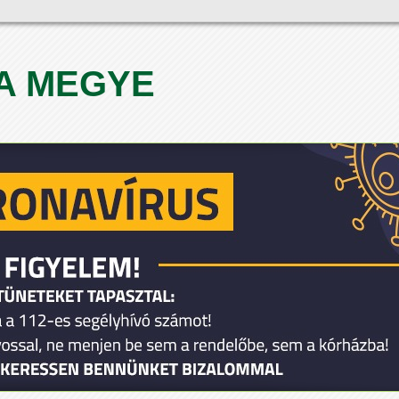
A MEGYE
1
2