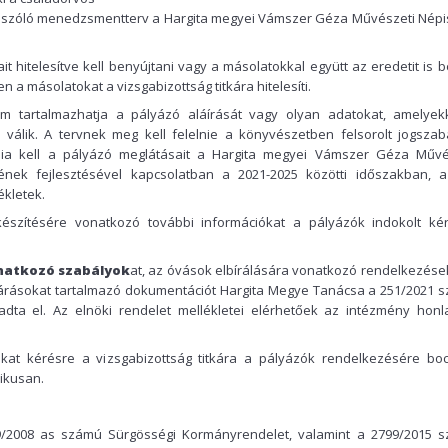
5) szóló menedzsmentterv a Hargita megyei Vámszer Géza Művészeti Népi
it hitelesítve kell benyújtani vagy a másolatokkal együtt az eredetit is b
 a másolatokat a vizsgabizottság titkára hitelesíti.
 tartalmazhatja a pályázó aláírását vagy olyan adatokat, amelyek
válik. A tervnek meg kell felelnie a könyvészetben felsorolt jogszab
znia kell a pályázó meglátásait a Hargita megyei Vámszer Géza Művé
nek fejlesztésével kapcsolatban a 2021-2025 közötti időszakban, a
ékletek.
észítésére vonatkozó további információkat a pályázók indokolt ké
onatkozó szabályok
at, az óvások elbírálására vonatkozó rendelkezések
várásokat tartalmazó dokumentációt Hargita Megye Tanácsa a 251/2021 
adta el. Az elnöki rendelet mellékletei elérhetőek az intézmény honl
t kérésre a vizsgabizottság titkára a pályázók rendelkezésére boc
ikusan.
9/2008 as számú Sürgösségi Kormányrendelet, valamint a 2799/2015 