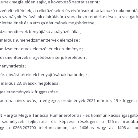
inak megfelelően zajlik, a következő naptár szerint :
szvételi feltételek, a célkitűzéseket és elvárásokat tartalmazó dokumentá
 szabályok és óvások elbírálására vonatkozó rendelkezések, a vizsgad
 letételének és a vizsga dátumának meghírdetése;
dzsmenttervek benyújtása a pályázól által ;
21 március 9, menedzsmenttervek elemzése ;
menedzsmenttervek elemzésének eredménye ;
edzsmenttervek megvédése interjú keretében ;
ményhirdetés ;
5 óra, óvási kérelmek benyújtásának határideje ;
1 március 23, óvások megoldása ;
eges eredmények kifüggesztése .
tben ha nincs óvás, a végleges eredmények 2021 március 19 kifüggesz
t
Hargita Megye Tanácsa Humánerőforrás - és kommunikációs igazgató
személyzeti fejlesztési és képzési részlegén, a 126-es irodáb
y a 0266-207700 telefonszámon, az 1406-os vagy az 1408-as b