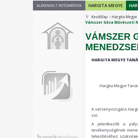
HARGITA MEGYE
HAR
ALÁRENDELT INTÉZMÉNYEK
Kezdőlap
Hargita Megye
Vámszer Géza Művészeti Né
VÁMSZER G
MENEDZSE
HARGITA MEGYE TAN
Á
Hargita Megye Tanác
A versenyvizsgára Hargi
sor.
A jelentkezők a pály
tevékenységének menedz
teljesítéséhez szüksége