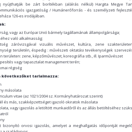
g nyújthatják be zárt borítékban (aláírás nélkül) Hargita Megye Ta
mmunikációs igazgatóság / Humánerőforrás - és személyzeti fejleszté
yeháza 126-es irodájában.
ek:
ság, vagy az Európai Unió bármely tagállamának állampolgársága;
séhez való alkalmasság;
ttség záróvizsgával vizuális művészet, kultúra, zene szakterülete
nységi területén, éspedig : művészeti oktatási tevékenységek szervezé
n területen: zene, képzőművészet, koreográfia stb., ill. Iparművészet
pesítés vagy tapasztalat management terén;
kmai régiség
 a következőket tarlalmazza:
m
ány másolata
riculum vitae (az 1021/2004 sz. Kormányhatározat szerint)
él és más, szakképzettséget igazoló okiratok másolata
ta, vagy igazolás a letöltött munkaidőről és az állás betöltéséhez szük
atról
ány
bizonyító orvosi igazolás, amelyet a meghallgatás időpontját megel
ki a családorvos