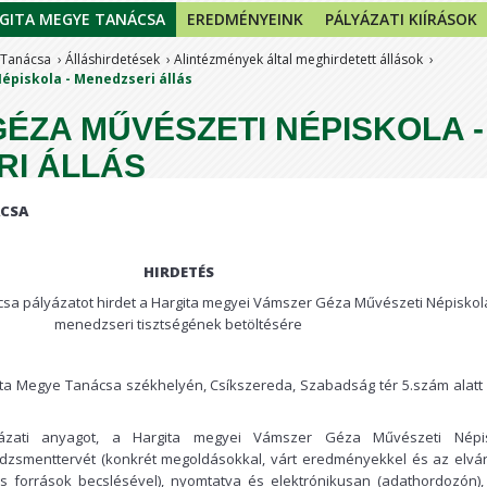
GITA MEGYE TANÁCSA
EREDMÉNYEINK
PÁLYÁZATI KIÍRÁSOK
 Tanácsa
Álláshirdetések
Alintézmények által meghirdetett állások
piskola - Menedzseri állás
ÉZA MŰVÉSZETI NÉPISKOLA -
RI ÁLLÁS
CSA
HIRDETÉS
sa pályázatot hirdet a Hargita megyei Vámszer Géza Művészeti Népiskol
menedzseri tisztségének betöltésére
ta Megye Tanácsa székhelyén, Csíkszereda, Szabadság tér 5.szám alatt 
ázati anyagot, a Hargita megyei Vámszer Géza Művészeti Népi
smenttervét (konkrét megoldásokkal, várt eredményekkel és az elvá
s források becslésével), nyomtatva és elektrónikusan (adathordozón),