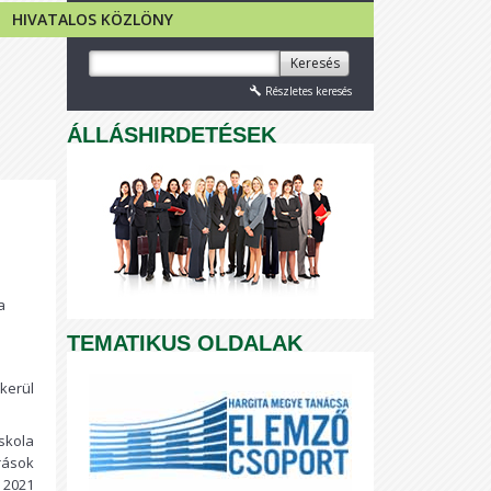
HIVATALOS KÖZLÖNY
Keresés
Részletes keresés
ÁLLÁSHIRDETÉSEK
a
TEMATIKUS OLDALAK
kerül
skola
rások
 2021