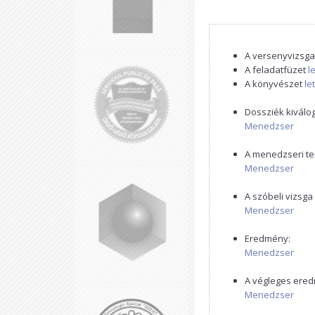
A versenyvizsga
A feladatfüzet
l
A könyvészet
le
Dossziék kiválo
Menedzser
A menedzseri te
Menedzser
A szóbeli vizsg
Menedzser
Eredmény:
Menedzser
A végleges ere
Menedzser