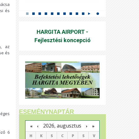
nácsa
si és
HARGITA AIRPORT -
Fejlesztési koncepció
n, az
se és
ESEMÉNYNAPTÁR
séges
2026, augusztus
›
»
«
‹
őző 6
H
K
S
C
P
S
V