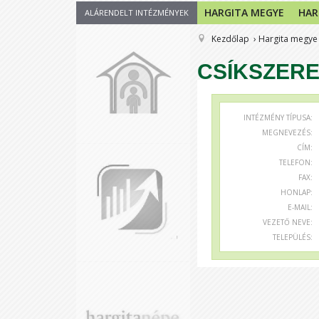
HARGITA MEGYE
HAR
ALÁRENDELT INTÉZMÉNYEK
Kezdőlap
Hargita megye
CSÍKSZERE
INTÉZMÉNY TÍPUSA:
MEGNEVEZÉS:
CÍM:
TELEFON:
FAX:
HONLAP:
E-MAIL:
VEZETŐ NEVE:
TELEPÜLÉS: