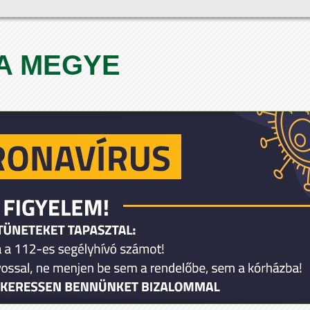
A MEGYE
1
2