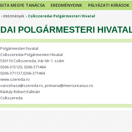
GITA MEGYE TANÁCSA
EREDMÉNYEINK
PÁLYÁZATI KIÍRÁSOK
Intézmények
Csíkszeredai Polgármesteri Hivatal
DAI POLGÁRMESTERI HIVATA
Polgármesteri hivatal
Csíkszeredai Polgármesteri Hivatal
530110 Csíkszereda, Vár tér 1. szám
0266-315120, 0266-371464
0266-371137,0266-371464
www.szereda.ro
varoshaza@szereda.ro, primaria@miercureaciuc.ro
Ráduly Róbert Kálmán
Csíkszereda