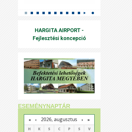
HARGITA AIRPORT -
Fejlesztési koncepció
ESEMÉNYNAPTÁR
2026, augusztus
›
»
«
‹
H
K
S
C
P
S
V