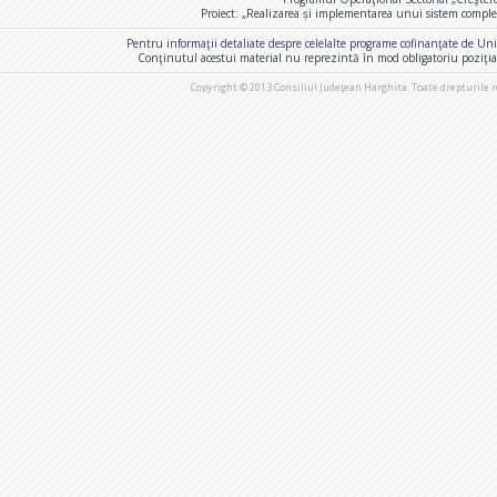
Proiect: „Realizarea și implementarea unui sistem comple
Pentru informaţii detaliate despre celelalte programe cofinanţate de U
Conţinutul acestui material nu reprezintă în mod obligatoriu poziţi
Copyright © 2013 Consiliul Judeţean Harghita. Toate drepturile 