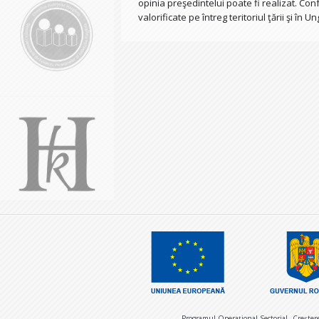
opinia preşedintelui poate fi realizat. Co
valorificate pe întreg teritoriul ţării şi în Un
Programul Operaţional Sectorial „Creşter