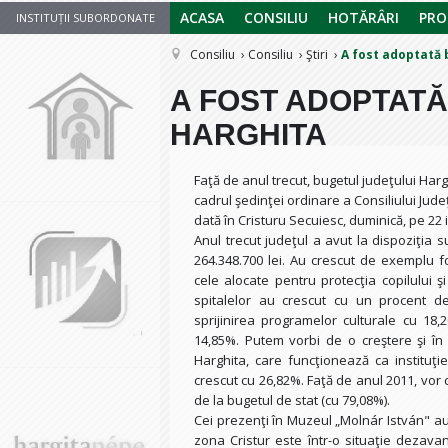
ACASA
CONSILIU
HOTĂRÂRI
PRO
INSTITUȚII SUBORDONATE
Consiliu
Consiliu
Ştiri
A fost adoptată 
A FOST ADOPTATĂ
HARGHITA
Faţă de anul trecut, bugetul judeţului Har
cadrul şedinţei ordinare a Consiliului Jude
dată în Cristuru Secuiesc, duminică, pe 22
Anul trecut judeţul a avut la dispoziţia 
264.348.700 lei. Au crescut de exemplu fon
cele alocate pentru protecţia copilului ş
spitalelor au crescut cu un procent de 
sprijinirea programelor culturale cu 18,2
14,85%. Putem vorbi de o creştere şi în 
Harghita, care funcţionează ca instituţi
crescut cu 26,82%. Faţă de anul 2011, vor cr
de la bugetul de stat (cu 79,08%).
Cei prezenţi în Muzeul „Molnár István" au 
zona Cristur este într-o situaţie dezavan