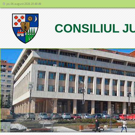
joi, 06 august 2026 20:40:49
CONSILIUL 
1
2
3
4
5
6
7