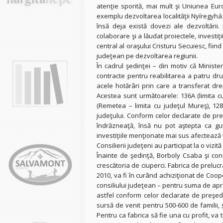
atenţie sporită, mai mult şi Uniunea Eu
exemplu dezvoltarea localităţii Nyíregyház
însă deja există dovezi ale dezvoltării.
colaborare şi a lăudat proiectele, investi
central al oraşului Cristuru Secuiesc, fii
judeţean pe dezvoltarea regiunii.
În cadrul şedinţei – din motiv că Minister
contracte pentru reabilitarea a patru dr
acele hotărâri prin care a transferat dre
Acestea sunt următoarele: 136A (limita c
(Remetea – limita cu judeţul Mureş), 128 
judeţului. Conform celor declarate de pre
îndrăzneaţă, însă nu pot aştepta ca g
investiţiile menţionate mai sus afectează vi
Consilierii judeţeni au participat la o vizită
Înainte de şedinţă, Borboly Csaba şi consi
crescătoria de ciuperci. Fabrica de prelucra
2010, va fi în curând achiziţionat de Coop
consiliului judeţean – pentru suma de apro
astfel conform celor declarate de preşed
sursă de venit pentru 500-600 de familii, 
Pentru ca fabrica să fie una cu profit, va t