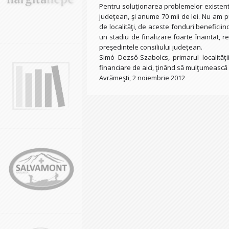
Pentru soluţionarea problemelor existent
judeţean, şi anume 70 mii de lei. Nu am pu
de localităţi, de aceste fonduri beneficiind
un stadiu de finalizare foarte înaintat, r
preşedintele consiliului judeţean.
Simó Dezső-Szabolcs, primarul localităţii
financiare de aici, ţinănd să mulţumească 
Avrămeşti, 2 noiembrie 2012