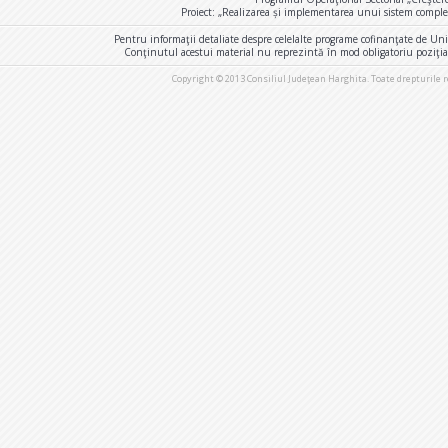
Proiect: „Realizarea și implementarea unui sistem comple
Pentru informaţii detaliate despre celelalte programe cofinanţate de U
Conţinutul acestui material nu reprezintă în mod obligatoriu poziţi
Copyright © 2013 Consiliul Judeţean Harghita. Toate drepturile 