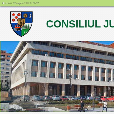
vineri, 07 august 2026 21:08:37
CONSILIUL 
1
2
3
4
5
6
7