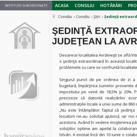
ACASA
CONSILIU
HOTĂRÂRI
PRO
INSTITUȚII SUBORDONATE
Consiliu
Consiliu
Ştiri
Ședință extraord
ŞEDINŢĂ EXTRAOR
JUDEŢEAN LA AV
Deoarece localitatea Avrămeşti se află într
o şedinţă extraordinară în această local
problemele cu care se confruntă localitate
Singurul punct de pe ordinea de zi a ş
bugetară, împărţirea sumelor provenite d
impozitului pe venit de 18,5% şi 20%. P
precizeze că datorită realizărilor ec
administraţiile locale a unei sume de 860 d
„Nu este întâmplător faptul că şedinţa 
locuitorii ne-au solicitat ajutorul, iar n
acestora. Având în vedere moştenirea păgu
soluţiilor optime am apelat la colaborar
István. A existat încă din 10 iunie o cola