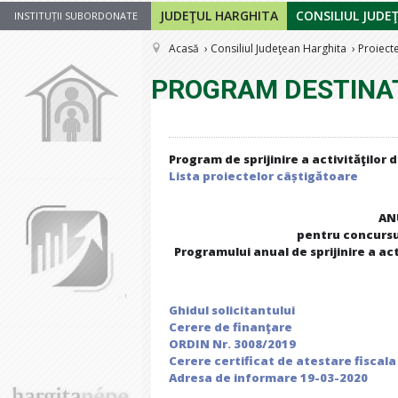
JUDEŢUL HARGHITA
CONSILIUL JUDE
INSTITUȚII SUBORDONATE
Acasă
Consiliul Judeţean Harghita
Proiect
PROGRAM DESTINAT
Program de sprijinire a activităţilor d
Lista proiectelor câștigătoare
AN
pentru concursul
Programului anual de sprijinire a act
Ghidul solicitantului
Cerere de finanţare
ORDIN Nr. 3008/2019
Cerere certificat de atestare fiscala
Adresa de informare 19-03-2020