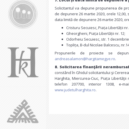
7. Locul și data limită de depunere a
Solicitantul va depune propunerea de proie
de depunere 26 martie 2020, orele 12,00, sa
data limită de depunere 26 martie 2020, o
Cristuru Secuiesc, Piața Libertății nr.
Gheorgheni, Piața Libertății nr. 12;
Odorheiu Secuiesc, str. 1 decembrie 
Toplița, B-dul Nicolae Balcescu, nr.14 
Propunerile de proiecte se depu
andreasalamon@hargitamegye.ro
.
8.
Solicitarea finanţării nerambursab
constând în Ghidul solicitantului şi Cerere
Harghita, Miercurea-Ciuc, Piața Libertăţ
telefon 207700, interior 1308, e-m
www.judetulharghita.ro
.