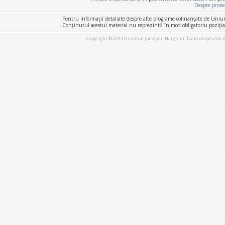
Despre proie
Pentru informaţii detaliate despre alte programe cofinanţate de Uniu
Conţinutul acestui material nu reprezintă în mod obligatoriu poziţi
Copyright © 2013 Consiliul Judeţean Harghita. Toate drepturile 