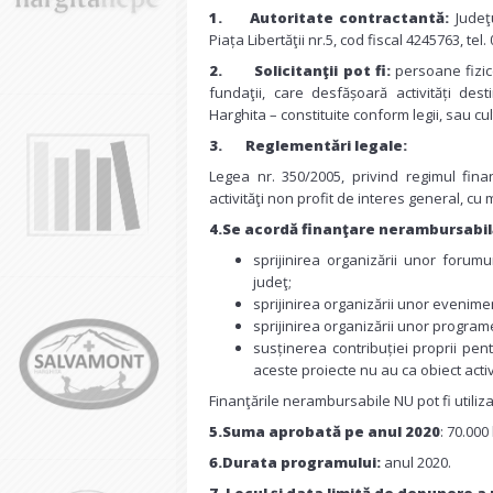
1.
Au
toritate contractant
ă:
Judeţ
Piața Libertăţii nr.5, cod fiscal 4245763, te
2.
Solicitanţii pot fi:
persoane fizice
fundaţii, care desfășoară activități desti
Harghita – constituite conform legii, sau cu
3.
Reglementări legale:
Legea nr. 350/2005, privind regimul fina
activităţi non profit de interes general, cu m
4.Se acordă finanţare nerambursabil
sprijinirea organizării unor forumur
judeţ;
sprijinirea organizării unor evenimen
sprijinirea organizării unor progr
susținerea contribuției proprii pen
aceste proiecte nu au ca obiect activ
Finanţările nerambursabile NU pot fi utiliza
5.Suma aprobată pe anul 2020
: 70.000 
6.Durata programului:
anul 2020.