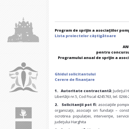
Program de sprijin a asociaţiilor pomp
Lista proiectelor câștigătoare
AN
pentru concursul
Programului anual de sprijin a asoci
Ghidul solicitantului
Cerere de finanțare
1.
Au
toritate contractant
ă:
Judeţul H
Libertăţii nr.5, Cod Fiscal 4245763, tel. 026
2.
Solicitanţii pot fi:
asociaţiile pompi
organizaţii, asociaţii ori fundaţii – con
ocrotirea populației, intervenţie, servi
judeţului Harghita