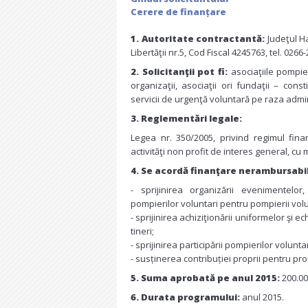
Cerere de finanțare
1. Autoritate contractantă:
Judeţul Ha
Libertăţii nr.5, Cod Fiscal 4245763, tel. 026
2. Solicitanţii pot fi:
asociaţiile pompie
organizaţii, asociaţii ori fundaţii – cons
servicii de urgenţă voluntară pe raza admini
3. Reglementări legale:
Legea nr. 350/2005, privind regimul fina
activităţi non profit de interes general, cu m
4. Se acordă finanţare nerambursabi
- sprijinirea organizării evenimentelor,
pompierilor voluntari pentru pompierii volun
- sprijinirea achiziţionării uniformelor şi 
tineri;
- sprijinirea participării pompierilor volunta
- susținerea contribuției proprii pentru pr
5. Suma aprobată pe anul 2015:
200.00
6. Durata programului:
anul 2015.