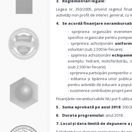
3.
Reglementări legale:
Legea nr. 350/2005, privind regimul fina
activităţi non profit de interes general, cu m
4.
Se acordă finanţare nerambursabi
- sprijinirea organizării evenime
specifice organizate pentru pompierii
- sprijinirea achiziţionării
uniform
voluntari (sub 2.500 lei fiecare);
- spijinirea achiziționării
echipamen
exemplu: hidrant, motoferăstrău, cu
(sub 2.500 lei fiecare);
- sprijinirea participării pompierilor 
- editarea și tipărirea unor public
pentru activități de educare a popula
- susținerea contribuției proprii pe
Finanţările nerambursabile NU pot fi utiliza
5.
Suma aprobată pe anul 2018
: 300.0
6.
Durata programului:
anul 2018.
7. Locul și data limită de depunere a
Solicitantul va depune propunerea de proie