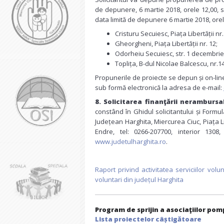
de depunere, 6 martie 2018, orele 12,00, sa
data limită de depunere 6 martie 2018, or
Cristuru Secuiesc, Piața Libertății nr.
Gheorgheni, Piața Libertății nr. 12;
Odorheiu Secuiesc, str. 1 decembrie 
Toplița, B-dul Nicolae Balcescu, nr.14 
Propunerile de proiecte se depun și on-line
sub formă electronică la adresa de e-mail:
8.
Solicitarea finanţării nerambursab
constând în Ghidul solicitantului și Formul
Județean Harghita, Miercurea Ciuc, Piața Li
Endre, tel: 0266-207700, interior 1308
www.judetulharghita.ro
.
Raport privind activitatea serviciilor volu
voluntari din județul Harghita
Program de sprijin a asociaţiilor pomp
Lista proiectelor câștigătoare