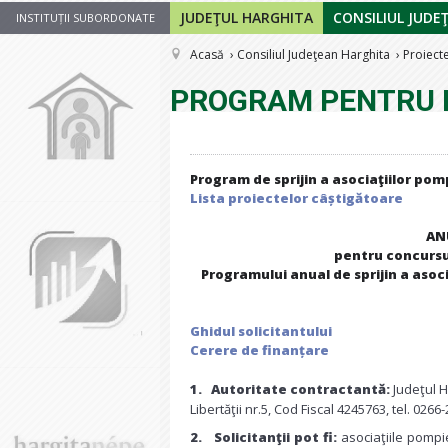
JUDEŢUL HARGHITA
CONSILIUL JUDE
INSTITUȚII SUBORDONATE
Acasă
Consiliul Judeţean Harghita
Proiect
PROGRAM PENTRU 
Program de sprijin a asociaţiilor pomp
Lista proiectelor câștigătoare
AN
pentru concursul
Programului anual de sprijin a asoci
Ghidul solicitantului
Cerere de finanțare
1.
Au
toritate contractant
ă:
Judeţul H
Libertăţii nr.5, Cod Fiscal 4245763, tel. 026
2.
Solicitanţii pot fi:
asociaţiile pompi