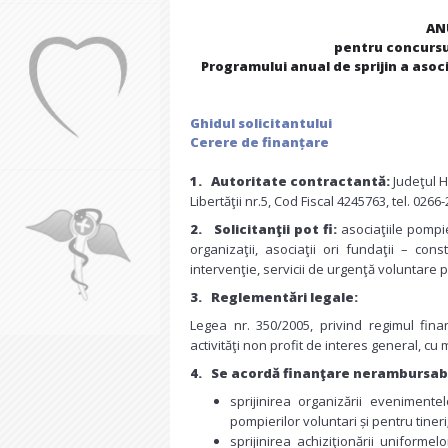
AN
pentru concursul
Programului anual de sprijin a asoci
Ghidul solicitantului
Cerere de finanțare
1.
Au
toritate contractant
ă:
Judeţul H
Libertăţii nr.5, Cod Fiscal 4245763, tel. 026
2.
Solicitanţii pot fi:
asociaţiile pompi
organizaţii, asociaţii ori fundaţii – con
intervenţie, servicii de urgenţă voluntare p
3.
Reglementări legale:
Legea nr. 350/2005, privind regimul fina
activităţi non profit de interes general, cu m
4.
Se acordă finanţare nerambursabi
sprijinirea organizării evenimentel
pompierilor voluntari și pentru tineri
sprijinirea achiziţionării uniforme