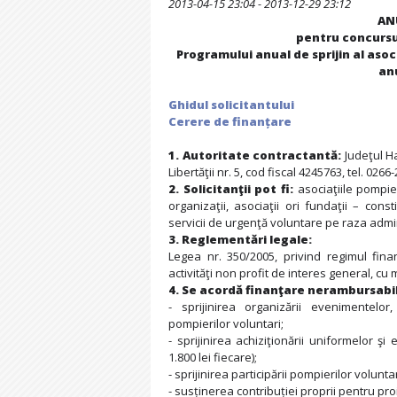
2013-04-15 23:04 - 2013-12-29 23:12
AN
pentru concursul
Programului anual de sprijin al asoc
anu
Ghidul solicitantului
Cerere de finanțare
1. Autoritate contractantă:
Judeţul H
Libertăţii nr. 5, cod fiscal 4245763, tel. 026
2. Solicitanţii pot fi:
asociaţiile pompie
organizaţii, asociaţii ori fundaţii – cons
servicii de urgenţă voluntare pe raza admini
3. Reglementări legale:
Legea nr. 350/2005, privind regimul fina
activităţi non profit de interes general, cu m
4. Se acordă finanţare nerambursabi
- sprijinirea organizării evenimentelor,
pompierilor voluntari;
- sprijinirea achiziţionării uniformelor ş
1.800 lei fiecare);
- sprijinirea participării pompierilor volunta
- susținerea contribuției proprii pentru pr