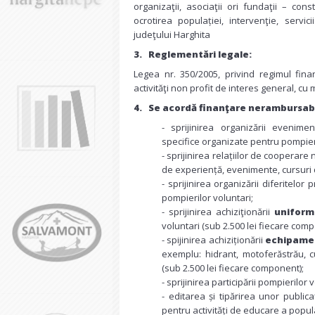
organizaţii, asociaţii ori fundaţii – con
ocrotirea populației, intervenţie, servi
judeţului Harghita
3.
Reglementări legale:
Legea nr. 350/2005, privind regimul fina
activităţi non profit de interes general, cu m
4.
Se acordă finanţare nerambursabi
- sprijinirea organizării evenime
specifice organizate pentru pompierii
- sprijinirea relațiilor de cooperar
de experiență, evenimente, cursuri d
- sprijinirea organizării diferitelor
pompierilor voluntari;
- sprijinirea achiziţionării
uniform
voluntari (sub 2.500 lei fiecare comp
- spijinirea achiziționării
echipamen
exemplu: hidrant, motoferăstrău, cu
(sub 2.500 lei fiecare component);
- sprijinirea participării pompierilor 
- editarea și tipărirea unor public
pentru activități de educare a popula