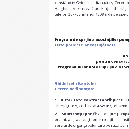
constând în Ghidul solicitantului şi Cerere
Harghita, Miercurea-Ciuc, Piața Libertăţ
telefon 207700, interior 1308 şi de pe site-u
Program de sprijin a asociaţiilor pomp
Lista proiectelor câștigătoare
AN
pentru concursul
Programului anual de sprijin a asoci
Ghidul solicitantului
Cerere de finanțare
1.
Au
toritate contractant
ă:
Judeţul H
Libertăţii nr.5, Cod Fiscal 4245763, tel. 026
2.
Solicitanţii pot fi:
asociaţiile pompi
organizaţii, asociaţii ori fundaţii – cons
servicii de urgenţă voluntare pe raza admini