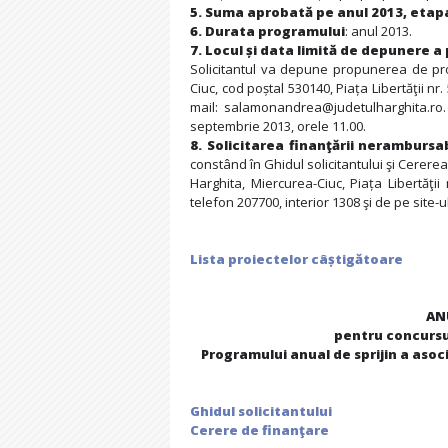
5. Suma aprobată pe anul 2013, etapa
6. Durata programului
: anul 2013.
7. Locul și data limită de depunere a
Solicitantul va depune propunerea de proi
Ciuc, cod poștal 530140, Piața Libertăţii nr.
mail: salamonandrea@judetulharghita.ro.
septembrie 2013, orele 11.00.
8. Solicitarea finanţării nerambursa
constând în Ghidul solicitantului şi Cerere
Harghita, Miercurea-Ciuc, Piața Libertăţ
telefon 207700, interior 1308 şi de pe site-
Lista proiectelor câștigătoare
AN
pentru concursul
Programului anual de sprijin a asoci
Ghidul solicitantului
Cerere de finanţare