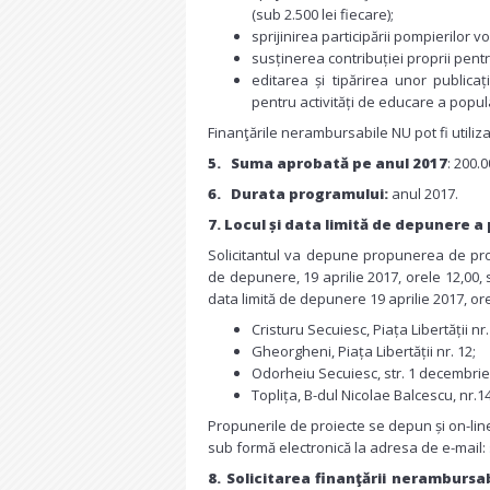
(sub 2.500 lei fiecare);
sprijinirea participării pompierilor v
susținerea contribuției proprii pent
editarea și tipărirea unor publicaț
pentru activități de educare a popul
Finanţările nerambursabile NU pot fi utiliza
5.
Suma aprobată pe anul 2017
: 200.0
6.
Durata programului:
anul 2017.
7. Locul și data limită de depunere a
Solicitantul va depune propunerea de proie
de depunere, 19 aprilie 2017, orele 12,00, s
data limită de depunere 19 aprilie 2017, o
Cristuru Secuiesc, Piața Libertății nr.
Gheorgheni, Piața Libertății nr. 12;
Odorheiu Secuiesc, str. 1 decembrie 
Toplița, B-dul Nicolae Balcescu, nr.14 
Propunerile de proiecte se depun și on-line
sub formă electronică la adresa de e-mail:
8.
Solicitarea finanţării nerambursab