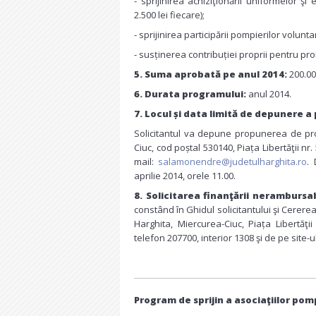
- sprijinirea achiziţionării uniformelor ş
2.500 lei fiecare);
- sprijinirea participării pompierilor volunta
- susținerea contribuției proprii pentru pr
5. Suma aprobată pe anul 2014:
200.00
6. Durata programului:
anul 2014.
7. Locul și data limită de depunere a
Solicitantul va depune propunerea de proi
Ciuc, cod poștal 530140, Piața Libertăţii nr.
mail:
salamonendre@judetulharghita.ro
.
aprilie 2014, orele 11.00.
8. Solicitarea finanţării nerambursab
constând în Ghidul solicitantului şi Cerere
Harghita, Miercurea-Ciuc, Piața Libertăţ
telefon 207700, interior 1308 şi de pe site-u
Program de sprijin a asociaţiilor pomp