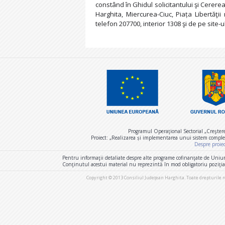
constând în Ghidul solicitantului şi Cerere
Harghita, Miercurea-Ciuc, Piața Libertăţ
telefon 207700, interior 1308 şi de pe site-u
Programul Operaţional Sectorial „Creşter
Proiect: „Realizarea și implementarea unui sistem comple
Despre proie
Pentru informaţii detaliate despre alte programe cofinanţate de Uniu
Conţinutul acestui material nu reprezintă în mod obligatoriu poziţi
Copyright © 2013 Consiliul Judeţean Harghita. Toate drepturile 