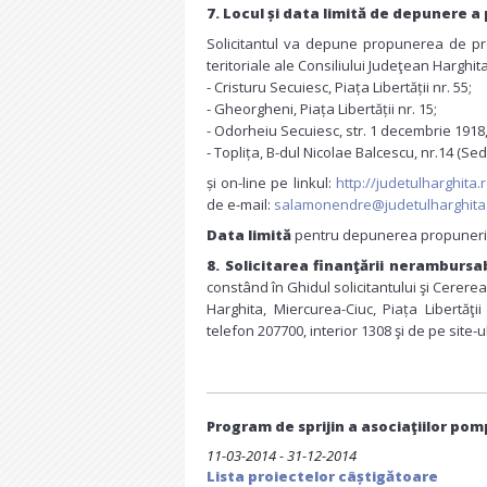
7. Locul și data limită de depunere a
Solicitantul va depune propunerea de proi
teritoriale ale Consiliului Judeţean Harghita
- Cristuru Secuiesc, Piața Libertății nr. 55;
- Gheorgheni, Piața Libertății nr. 15;
- Odorheiu Secuiesc, str. 1 decembrie 1918, 
- Toplița, B-dul Nicolae Balcescu, nr.14 (Sedi
și on-line pe linkul:
http://judetulharghita.
de e-mail:
salamonendre@judetulharghita
Data limită
pentru depunerea propunerilor
8. Solicitarea finanţării nerambursab
constând în Ghidul solicitantului şi Cerere
Harghita, Miercurea-Ciuc, Piața Libertăţ
telefon 207700, interior 1308 şi de pe site-u
Program de sprijin a asociaţiilor pomp
11-03-2014 - 31-12-2014
Lista proiectelor câștigătoare