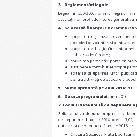
3.
Reglementări legale:
Legea nr. 350/2005, privind regimul fina
activităţi non profit de interes general, cu m
4.
Se acordă finanţare nerambursabi
sprijinirea organizării evenimentel
pompierilor voluntari și pentru tineri
sprijinirea achiziţionării uniforme
(sub 2.500 lei fiecare);
sprijinirea participării pompierilor v
susținerea contribuției proprii pent
editarea și tipărirea unor publicaț
pentru activități de educare a popul
5.
Suma aprobată pe anul 2016
: 200.0
6.
Durata programului:
anul 2016.
7. Locul și data limită de depunere a
Solicitantul va depune propunerea de proie
de depunere, 1 aprilie 2016, orele 13,00, s
data limită de depunere 1 aprilie 2016, or
Cristuru Secuiesc, Piața Libertății nr.