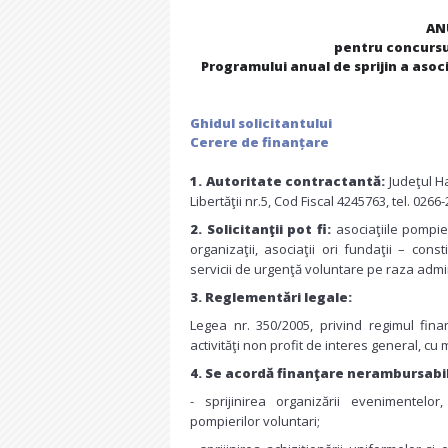
AN
pentru concursul
Programului anual de sprijin a asoci
Ghidul solicitantului
Cerere de finanțare
1. Autoritate contractantă:
Judeţul Ha
Libertăţii nr.5, Cod Fiscal 4245763, tel. 026
2. Solicitanţii pot fi:
asociaţiile pompie
organizaţii, asociaţii ori fundaţii – cons
servicii de urgenţă voluntare pe raza admini
3. Reglementări legale:
Legea nr. 350/2005, privind regimul fina
activităţi non profit de interes general, cu m
4. Se acordă finanţare nerambursabi
- sprijinirea organizării evenimentelor,
pompierilor voluntari;