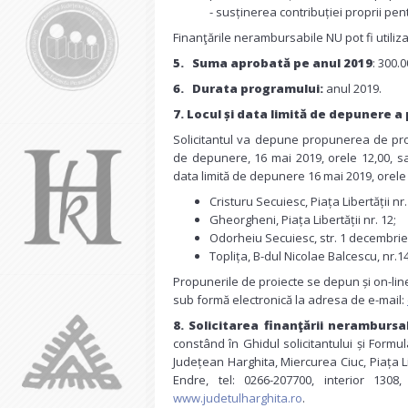
- susținerea contribuției proprii pe
Finanţările nerambursabile NU pot fi utiliza
5.
Suma aprobată pe anul 2019
: 300.0
6.
Durata programului:
anul 2019.
7. Locul și data limită de depunere a
Solicitantul va depune propunerea de proie
de depunere, 16 mai 2019, orele 12,00, sau
data limită de depunere 16 mai 2019, orel
Cristuru Secuiesc, Piața Libertății nr.
Gheorgheni, Piața Libertății nr. 12;
Odorheiu Secuiesc, str. 1 decembrie 
Toplița, B-dul Nicolae Balcescu, nr.14 
Propunerile de proiecte se depun și on-line
sub formă electronică la adresa de e-mail:
8.
Solicitarea finanţării nerambursab
constând în Ghidul solicitantului și Formul
Județean Harghita, Miercurea Ciuc, Piața Li
Endre, tel: 0266-207700, interior 1308
www.judetulharghita.ro
.