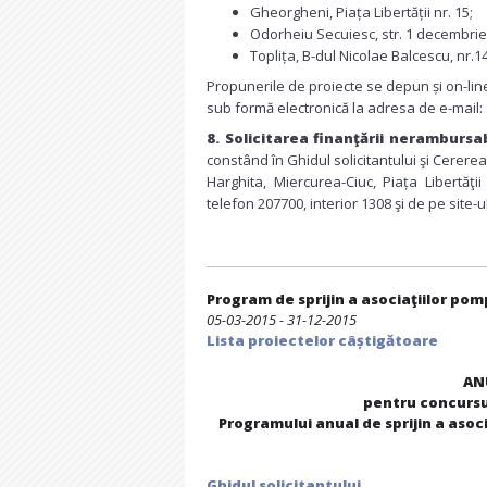
Gheorgheni, Piața Libertății nr. 15;
Odorheiu Secuiesc, str. 1 decembrie 
Toplița, B-dul Nicolae Balcescu, nr.14 
Propunerile de proiecte se depun și on-line
sub formă electronică la adresa de e-mail:
8.
Solicitarea finanţării nerambursab
constând în Ghidul solicitantului şi Cerere
Harghita, Miercurea-Ciuc, Piața Libertăţ
telefon 207700, interior 1308 şi de pe site-u
Program de sprijin a asociaţiilor pomp
05-03-2015 - 31-12-2015
Lista proiectelor câștigătoare
AN
pentru concursul
Programului anual de sprijin a asoci
Ghidul solicitantului