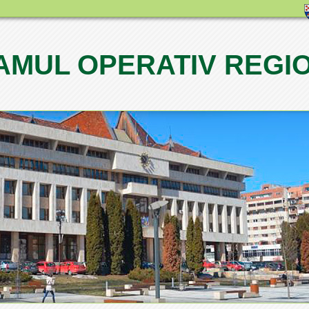
MUL OPERATIV REGI
1
2
3
4
5
6
7