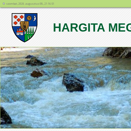
szombat, 2026. augusztus 08., 21:16:51
HARGITA ME
1
2
3
4
5
6
7