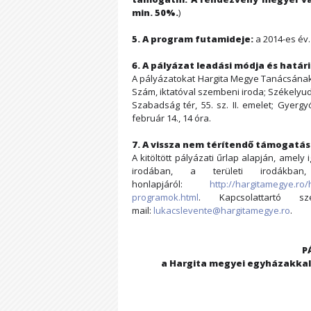
min. 50%.
)
5. A program futamideje:
a 2014-es év.
6. A pályázat leadási módja és határi
A pályázatokat Hargita Megye Tanácsának t
Szám, iktatóval szembeni iroda; Székelyud
Szabadság tér, 55. sz. II. emelet; Gyerg
február 14., 14 óra.
7. A vissza nem térítendő támogatás
A kitöltött pályázati űrlap alapján, ame
irodában, a területi irodákban
honlapjáról:
http://hargitamegye.ro
programok.html
. Kapcsolattartó s
mail:
lukacslevente@hargitamegye.ro
.
P
a Hargita megyei egyházakka