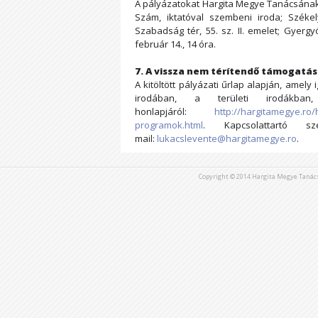
A pályázatokat Hargita Megye Tanácsának t
Szám, iktatóval szembeni iroda; Székel
Szabadság tér, 55. sz. II. emelet; Gyerg
február 14., 14 óra.
7. A vissza nem térítendő támogatás
A kitöltött pályázati űrlap alapján, ame
irodában, a területi irodákban
honlapjáról:
http://hargitamegye.ro
programok.html
. Kapcsolattartó s
mail:
lukacslevente@hargitamegye.ro
.
Copyright © 2014 Hargita Megye Tanác