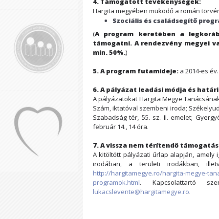
4. Támogatott tevékenységek:
Hargita megyében müködő a román törvény
Szociális és családsegítő pro
(
A program keretében a legkoráb
támogatni. A rendezvény megyei vag
min. 50%.
)
5. A program futamideje:
a 2014-es év.
6. A pályázat leadási módja és határi
A pályázatokat Hargita Megye Tanácsának t
Szám, iktatóval szembeni iroda; Székelyud
Szabadság tér, 55. sz. II. emelet; Gyerg
február 14., 14 óra.
7. A vissza nem térítendő támogatás
A kitöltött pályázati űrlap alapján, ame
irodában, a területi irodákban, ille
http://hargitamegye.ro/hargita-megye-ta
programok.html
. Kapcsolattartó sze
lukacslevente@hargitamegye.ro
.