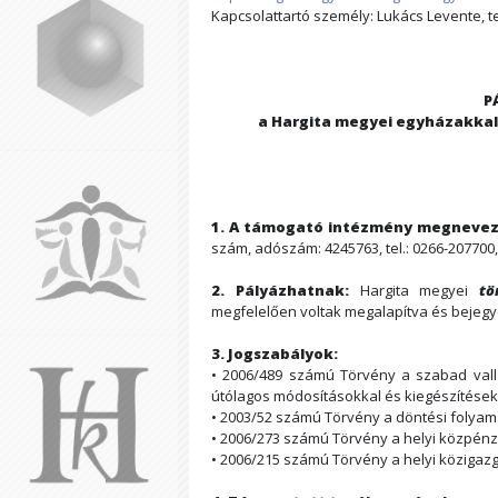
Kapcsolattartó személy: Lukács Levente, te
P
a Hargita megyei egyházakka
1. A támogató intézmény megnevez
szám, adószám: 4245763, tel.: 0266-207700,
2. Pályázhatnak:
Hargita megyei
tö
megfelelően voltak megalapítva és bejegy
3. Jogszabályok:
• 2006/489 számú Törvény a szabad vallá
útólagos módosításokkal és kiegészítések
• 2003/52 számú Törvény a döntési folyam
• 2006/273 számú Törvény a helyi közpén
• 2006/215 számú Törvény a helyi közigazg