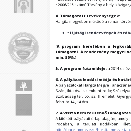
• 2006/215 számú Törvény a helyi közigazg
4. Támogatott tevékenységek:
Hargita megyében müködő a román törvény
• Ifjúsági rendezvények és tá
(
A program keretében a legkoráb
támogatni. A rendezvény megyei vag
min. 50%.
)
5. A program futamideje:
a 2014-es év.
6. A pályázat leadási módja és határi
A pályázatokat Hargita Megye Tanácsának t
Szám, iktatóval szembeni iroda; Székelyud
Szabadság tér, 55. sz. II. emelet; Gyerg
február 14., 14 óra.
7. A vissza nem térítendő támogatás
A kitöltött pályázati űrlap alapján, ame
irodában, a területi irodákban, ille
http://hargitamegye.ro/hargita-megye-ta