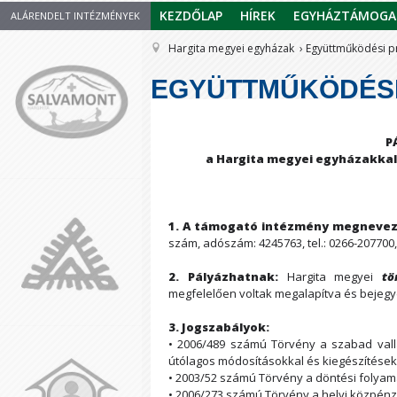
KEZDŐLAP
HÍREK
EGYHÁZTÁMOGA
ALÁRENDELT INTÉZMÉNYEK
Hargita megyei egyházak
Együttműködési 
EGYÜTTMŰKÖDÉSI
P
a Hargita megyei egyházakka
1. A támogató intézmény megnevez
szám, adószám: 4245763, tel.: 0266-207700,
2. Pályázhatnak:
Hargita megyei
tö
megfelelően voltak megalapítva és bejegy
3. Jogszabályok:
• 2006/489 számú Törvény a szabad vallá
útólagos módosításokkal és kiegészítések
• 2003/52 számú Törvény a döntési folyam
• 2006/273 számú Törvény a helyi közpén