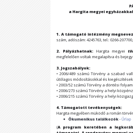
P
a Hargita megyei egyházakka
1. A támogató intézmény megnevez
szám, adószám: 4245763, tel.: 0266-207700,
2. Pályázhatnak:
Hargita megyei
tö
megfelelően voltak megalapítva és bejegy
3. Jogszabályok:
• 2006/489 számú Törvény a szabad vallá
útólagos módosításokkal és kiegészítések
• 2003/52 számú Törvény a döntési folyam
• 2006/273 számú Törvény a helyi közpén
• 2006/215 számú Törvény a helyi közigazg
4. Támogatott tevékenységek:
Hargita megyében müködő a román törvény
Ökumenikus találkozók
-
Űrlap
(
A program keretében a legkoráb
támogatni. A rendezvény megyei vag