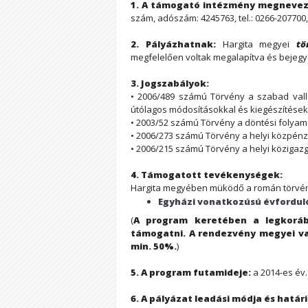
1. A támogató intézmény megnevez
szám, adószám: 4245763, tel.: 0266-207700,
2. Pályázhatnak:
Hargita megyei
tö
megfelelően voltak megalapítva és bejegy
3. Jogszabályok:
• 2006/489 számú Törvény a szabad vallá
útólagos módosításokkal és kiegészítések
• 2003/52 számú Törvény a döntési folyam
• 2006/273 számú Törvény a helyi közpén
• 2006/215 számú Törvény a helyi közigazg
4. Támogatott tevékenységek:
Hargita megyében müködő a román törvény
Egyházi vonatkozúsú évfordu
(
A program keretében a legkoráb
támogatni. A rendezvény megyei vag
min. 50%.
)
5. A program futamideje:
a 2014-es év.
6. A pályázat leadási módja és határi