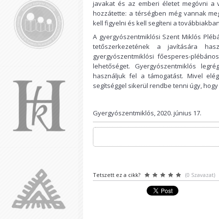
javakat és az emberi életet megóvni a v
hozzátette: a térségben még vannak megv
kell figyelni és kell segíteni a továbbiakban
A gyergyószentmiklósi Szent Miklós Plé
tetőszerkezetének a javítására haszn
gyergyószentmiklósi főesperes-plébános
lehetőséget. Gyergyószentmiklós legr
használjuk fel a támogatást. Mivel elég
segítséggel sikerül rendbe tenni úgy, hog
Gyergyószentmiklós, 2020. június 17.
Tetszett ez a cikk?
(0 Szavazat)