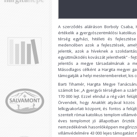
A szerződés aláíráson Borboly Csaba,
értékelik a gyergyószentmiklósi katoliku
térség egyházi, hitéleti és fejleszt
medencében azok a fejlesztések, amely
jelentik, azok a híveknek a szolidarit
együttműködés kovászát jelenthetik” - fe
jelentős a megye társadalmának a meg
Másodlagos célként a Hargita megyei gaz
támogatják a helyi mesterembereket, kis c
Barti Tihamér, Hargita Megye Tanácsán
számolt be: „A gyergyói térségben a szár
170 000 lejt. Ezzel elindul a rég várt felú
Örvendek, hogy Anaklét atyával közös
lelkigyakorlati központ, és fontos a felúj
szentelt római katolikus templom villámvé
éves templomot jó állapotban őrizték
nemzedékének hasonlóképpen megőrizzük.
villámvédelmére 43 000 lejes támogatást 