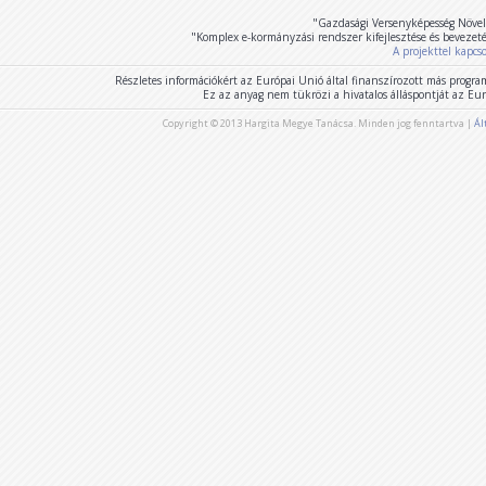
"Gazdasági Versenyképesség Növel
"Komplex e-kormányzási rendszer kifejlesztése és bevezet
A projekttel kapcs
Részletes információkért az Európai Unió által finanszírozott más program
Ez az anyag nem tükrözi a hivatalos álláspontját az E
Copyright © 2013 Hargita Megye Tanácsa. Minden jog fenntartva |
Ál