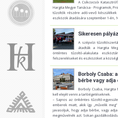
A Csíkcsicsói Katasztró
Hargita Megye Tanácsa - Programok, Pro
tűzoltók részére adó-vevő készülékek 
eszközök átadására szeptember 1-én, 16 
Sikeresen pályáz
A szépvízi tűzoltószer
átadták a Hargita Me
önténtes tűzoltó-alakulata eszközt
felszereléseket és eszközöket a község
Borboly Csaba: a
bérbe vagy adja e
Borboly Csaba, Hargita
kell elejét venni a tarlóégetéseknek.
– Sajnos az önkéntes tűzoltó-egyesül
emberek miatt, akik így „művelik meg” 
javasoljuk, hogy adja bérbe, vagy adja
megművelnék azt. Sokan gazdálkodásba 