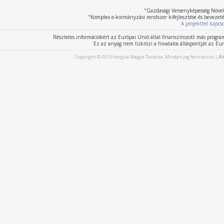
"Gazdasági Versenyképesség Növel
"Komplex e-kormányzási rendszer kifejlesztése és bevezet
A projekttel kapcs
Részletes információkért az Európai Unió által finanszírozott más program
Ez az anyag nem tükrözi a hivatalos álláspontját az E
Copyright © 2013 Hargita Megye Tanácsa. Minden jog fenntartva |
Ál