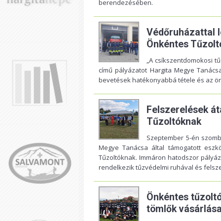
berendezésében.
Védőruházattal 
Önkéntes Tűzolt
„A csíkszentdomokosi tűz
című pályázatot Hargita Megye Tanácsa 
bevetések hatékonyabbá tétele és az ö
Felszerelések át
Tűzoltóknak
Szeptember 5-én szombat
Megye Tanácsa által támogatott eszk
Tűzoltóknak. Immáron hatodszor pályázo
rendelkezik tűzvédelmi ruhával és felsze
Önkéntes tűzoltó
tömlők vásárlás