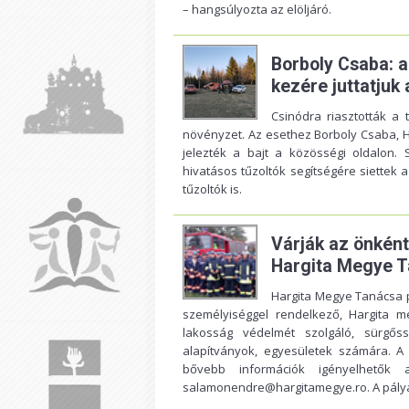
– hangsúlyozta az elöljáró.
Borboly Csaba: 
kezére juttatjuk 
Csinódra riasztották a
növényzet. Az esethez Borboly Csaba, H
jelezték a bajt a közösségi oldalon. 
hivatásos tűzoltók segítségére siettek 
tűzoltók is.
Várják az önként
Hargita Megye T
Hargita Megye Tanácsa p
személyiséggel rendelkező, Hargita m
lakosság védelmét szolgáló, sürgőss
alapítványok, egyesületek számára. A 
bővebb információk igényelhetők a
salamonendre@hargitamegye.ro
. A pál