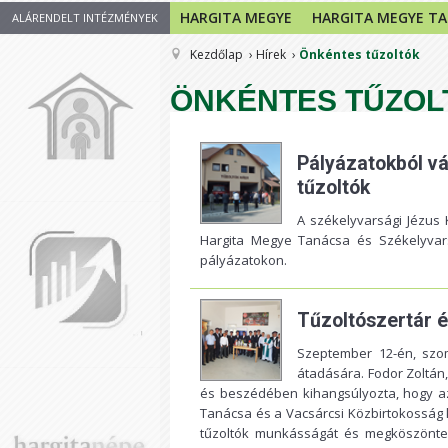
HARGITA MEGYE
HARGITA MEGYE T
ALÁRENDELT INTÉZMÉNYEK
Kezdőlap
Hírek
Önkéntes tűzoltók
ÖNKÉNTES TŰZOL
Pályázatokból vá
tűzoltók
A székelyvarsági Jézus 
Hargita Megye Tanácsa
és Székelyvars
pályázatokon.
Tűzoltószertár é
Szeptember 12-én, szom
átadására. Fodor Zoltán,
és beszédében kihangsúlyozta, hogy a
Tanácsa és a Vacsárcsi Közbirtokosság
tűzoltók munkásságát és megköszönte 