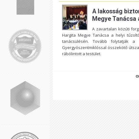
A lakosság bizt
Megye Tanácsa a 
A zavartalan közúti fo
Hargita Megye Tanácsa a helyi tűzoltó
tanácsülésén. Tovább folytatják 
Gyergyószentmiklóssal összekötő útsza
rábólintott a testület.
O