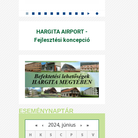
HARGITA AIRPORT -
Fejlesztési koncepció
ESEMÉNYNAPTÁR
2024, június
›
»
«
‹
H
K
S
C
P
S
V