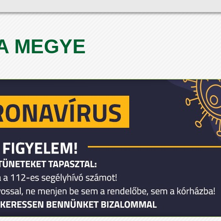
A MEGYE
1
2