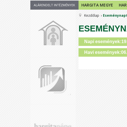
HARGITA MEGYE
HAR
ALÁRENDELT INTÉZMÉNYEK
Kezdőlap
Eseménynap
ESEMÉNYN
Napi események:19
Havi események:06