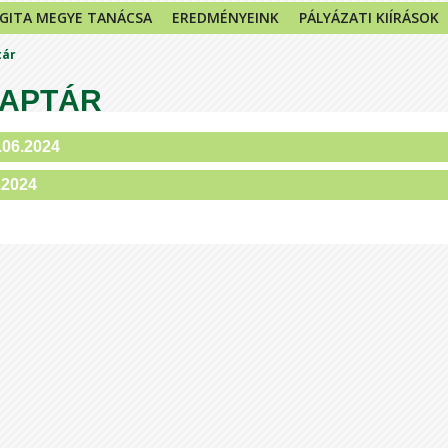
GITA MEGYE TANÁCSA
EREDMÉNYEINK
PÁLYÁZATI KIÍRÁSOK
tár
APTÁR
.06.2024
.2024