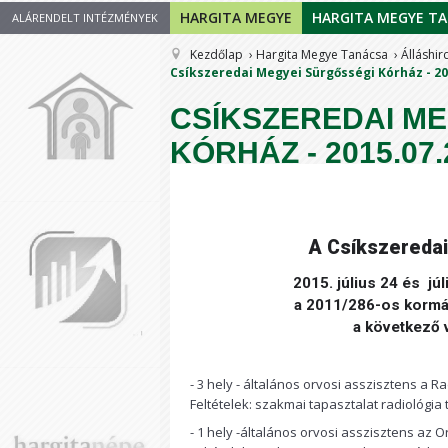
HARGITA MEGYE
HARGITA MEGYE T
ALÁRENDELT INTÉZMÉNYEK
Kezdőlap
Hargita Megye Tanácsa
Álláshir
Csíkszeredai Megyei Sürgősségi Kórház - 20
CSÍKSZEREDAI M
KÓRHÁZ - 2015.07.
A Csíkszereda
2015. július 24 és jú
a 2011/286-os kormán
a következő 
- 3 hely - általános orvosi asszisztens a R
Feltételek: szakmai tapasztalat radiológia 
- 1 hely -általános orvosi asszisztens az 