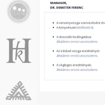
MANAGER,
DR. DEMETER FERENC
A versenyvizsga szervezésére és
A könyvészet
letölthető itt
.
A dossziék kiválogatása:
általános orvosi asszisztens
.
Az irásbeli vizsga eredményei:
általános orvosi asszisztens
.
A végleges eredmények:
általános orvosi asszisztens
.