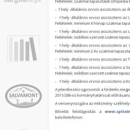
Feltételek: szakmai tapasztalat ortopédia
- 1 hely -általános orvosi asszisztens az 
- 1 hely -általános orvosi asszisztens az U
Feltételek: minimum 6 hónap szakmai tapa
- 1 hely -általános orvosi asszisztens az
Feltételek:
műtőben
szerzett
szakmai tapasz
- 1 hely -általános orvosi asszisztens az
Feltételek: minimum 2 év szakmai tapaszta
- 1 hely -általános orvosi asszisztens az 
- 1 hely -általános orvosi asszisztens a 
Feltételek:
műtőben
szerzett
szakmai tapasz
- 1 hely -általános orvosi asszisztens a K
A jelentkezési ügycsomót a hírdetés megje
2011/286-os kormányhatározat előírásaina
A versenyvizsgára az intézmény székhelyén
Bővebb felvilágosítás a
www.spitalm
belsőtelefonon