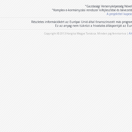
"Gazdasági Versenyképesség Növel
"Komplex e-kormányzási rendszer kifejlesztése és bevezet
A projekttel kapcs
Részletes információkért az Európai Unió által finanszírozott más program
Ez az anyag nem tükrözi a hivatalos álláspontját az E
Copyright © 2013 Hargita Megye Tanácsa. Minden jog fenntartva |
Ál