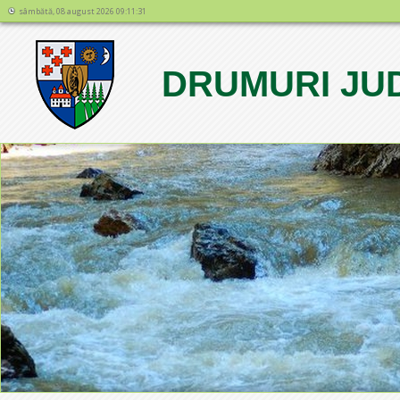
sâmbătă, 08 august 2026 09:11:31
DRUMURI JU
1
2
3
4
5
6
7