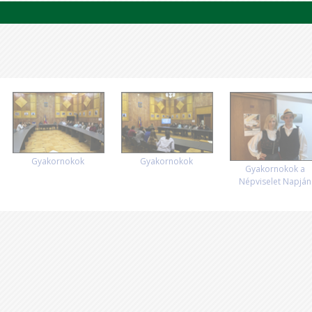
Gyakornokok
Gyakornokok
Gyakornokok a
Népviselet Napján