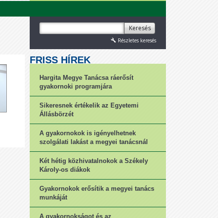
Keresés
Részletes keresés
FRISS HÍREK
Hargita Megye Tanácsa ráerősít
gyakornoki programjára
Sikeresnek értékelik az Egyetemi
Állásbörzét
A gyakornokok is igényelhetnek
szolgálati lakást a megyei tanácsnál
Két hétig közhivatalnokok a Székely
Károly-os diákok
Gyakornokok erősítik a megyei tanács
munkáját
A gyakornokságot és az