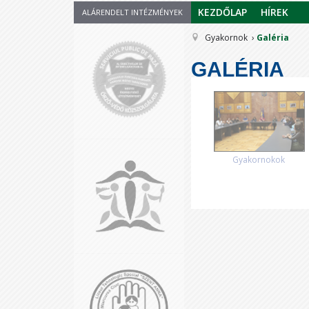
KEZDŐLAP
HÍREK
ALÁRENDELT INTÉZMÉNYEK
Gyakornok
Galéria
GALÉRIA
Gyakornokok