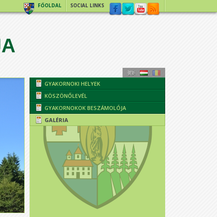
FŐOLDAL
SOCIAL LINKS
JA
GYAKORNOKI HELYEK
KÖSZÖNŐLEVÉL
GYAKORNOKOK BESZÁMOLÓJA
GALÉRIA