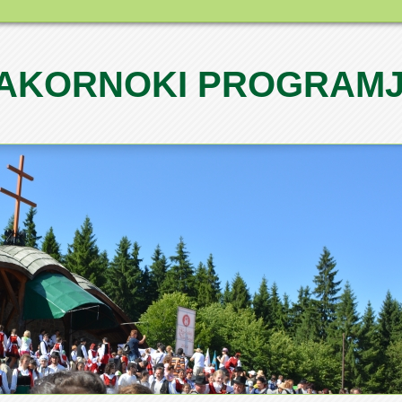
AKORNOKI PROGRAM
1
2
3
4
5
6
7