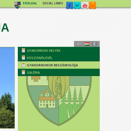
FŐOLDAL
SOCIAL LINKS
JA
GYAKORNOKI HELYEK
KÖSZÖNŐLEVÉL
GYAKORNOKOK BESZÁMOLÓJA
GALÉRIA