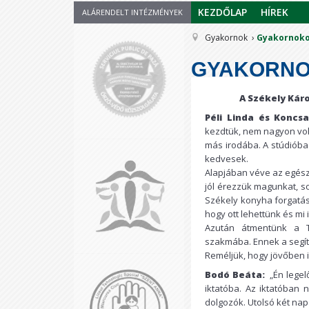
KEZDŐLAP
HÍREK
ALÁRENDELT INTÉZMÉNYEK
Gyakornok
Gyakornoko
GYAKORNO
A Székely Kár
Péli Linda és Koncs
kezdtük, nem nagyon vol
más irodába. A stúdióba
kedvesek.
Alapjában véve az egész
jól érezzük magunkat, s
Székely konyha forgatás
hogy ott lehettünk és mi 
Azután átmentünk a T
szakmába. Ennek a segít
Reméljük, hogy jövőben i
Bodó Beáta:
„Én legelő
iktatóba. Az iktatóban
dolgozók. Utolsó két nap