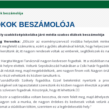
k beszámolója
KOK BESZÁMOLÓJA
oly szakközépiskolába járó média szakos diákok beszámolója
ag Veronika:
„Először az eseményszervező irodába helyeztek minket
t megfelelő számunkra, ezért a gyűlés alkalmával kértük, hogy helyezzen
 kerültünk át, itt nagyon rendesek voltak az emberek, segítőkészek és n
 Hargita Megyei Tanácsnál nagyon kedvesen fogadtak. Itt a stúdióban n
ok helyre elvittek. Voltunk Sepsibükszád határában a Csíki határ fogadób
át néztük meg, majd megebédeltünk, ami nagyon finom volt. Nagyon örül
is részt vehettünk és közben tanultunk is.
usnádfürdői Székely fogadóba. Ezzel betekintést nyertünk a pro
ségével sok tapasztalatot szereztünk és közben nagyon élveztük a prakti
s szívesen fogadnak. Köszönjük, hogy itt lehettünk.
ször a sajtóirodába voltam beosztva, de nem felelt meg, majd áthelyezt
 nagyon sok a munka, de nagyon érdekes és kedvesek voltak velünk a
omat a stúdióban töltöm, szerintem ez a legérdekesebb hely.”