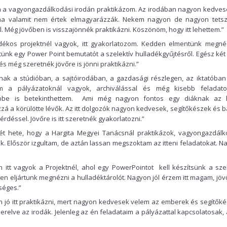
 a vagyongazdálkodási irodán praktikázom. Az irodában nagyon kedves
a valamit nem értek elmagyarázzák. Nekem nagyon de nagyon tetsz
 Még jövőben is visszajönnék praktikázni. Köszönöm, hogy itt lehettem.”
dékos projektnél vagyok, itt gyakorlatozom. Kedden elmentünk megné
ttünk egy Power Point bemutatót a szelektív hulladékgyűjtésről. Egész két
t és még szeretnék jövőre is jönni praktikázni.”
ak a stúdióban, a sajtóirodában, a gazdasági részlegen, az iktatóban
am a pályázatoknál vagyok, archiválással és még kisebb feladat
 ebbe is betekinthettem. Ami még nagyon fontos egy diáknak az 
á a körülötte lévők. Az itt dolgozók nagyon kedvesek, segítőkészek és b
érdéssel. Jövőre is itt szeretnék gyakorlatozni.”
t hete, hogy a Hargita Megyei Tanácsnál praktikázok, vagyongazdálk
k. Először izgultam, de aztán lassan megszoktam az itteni feladatokat. N
 itt vagyok a Projektnél, ahol egy PowerPointot kell készítsünk a szel
en eljártunk megnézni a hulladéktárolót. Nagyon jól érzem itt magam, jöv
séges.”
 jó itt praktikázni, mert nagyon kedvesek velem az emberek és segítőké
erelve az irodák. Jelenleg az én feladataim a pályázattal kapcsolatosak,