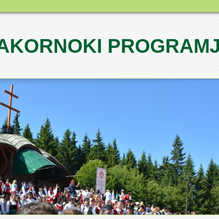
AKORNOKI PROGRAM
1
2
3
4
5
6
7