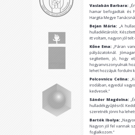
Vaslabán Barbara:
„Én
hamar befogadtak és h
Hargita Megye Tanácsnál.
Bejan Mária:
„A hulla
hulladéktárolót. Készíte
itt voltam, nagyon jól tel
Kőne Ema:
„Páran vann
pályázatoknál. Jómag
segítettem, jó, hogy
hogyanviszonyulnak hozz
lehet hozzájuk fordulni k
Polcovnicu Celina:
„Ké
irodában, egyedül vagyo
kedvesek.”
Sándor Magdolna:
„Én
hulladékgyűjtésről. Kedd
szeretnék jönni ha lehet
Bartók Ibolya:
„Nagyon
Nagyon jól fel vannak sz
foglalkozom.”