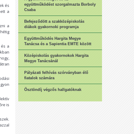
együttműködést szorgalmazta Borboly
ek és
Csaba
ett a
Befejeződött a szakközépiskolás
zni a
diákok gyakornoki programja
 hétig
Együttműködés Hargita Megye
Tanácsa és a Sapientia EMTE között
 és a
okban
Középiskolás gyakornokok Hargita
hogy,
Megye Tanácsánál
átran
Pályázati felhívás szórványban élő
odási
fiatalok számára
agyon
Ösztöndíj végzős hallgatóknak
ektív
őre is
szek.
 azzal