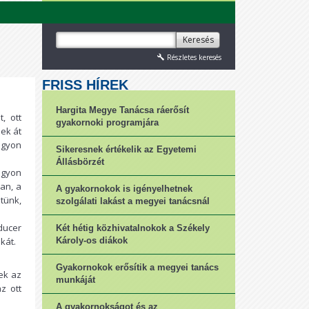
Keresés
Részletes keresés
FRISS HÍREK
Hargita Megye Tanácsa ráerősít
, ott
gyakornoki programjára
ek át
agyon
Sikeresnek értékelik az Egyetemi
Állásbörzét
agyon
an, a
A gyakornokok is igényelhetnek
tünk,
szolgálati lakást a megyei tanácsnál
ducer
Két hétig közhivatalnokok a Székely
kát.
Károly-os diákok
Gyakornokok erősítik a megyei tanács
ek az
munkáját
z ott
A gyakornokságot és az