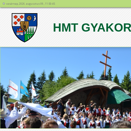
vasárnap, 2026. augusztus 09., 11:50:45
HMT GYAKOR
1
2
3
4
5
6
7