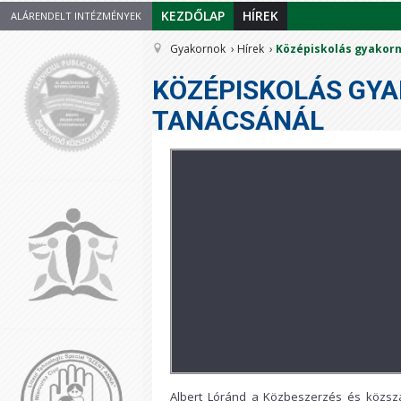
KEZDŐLAP
HÍREK
ALÁRENDELT INTÉZMÉNYEK
Gyakornok
Hírek
Középiskolás gyakor
KÖZÉPISKOLÁS GY
TANÁCSÁNÁL
Albert Lóránd a Közbeszerzés és közszá