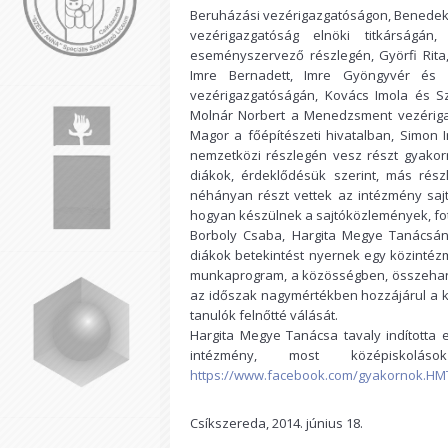
Beruházási vezérigazgatóságon, Benedek
vezérigazgatóság elnöki titkárság
eseményszervező részlegén, Györfi Rita
Imre Bernadett, Imre Gyöngyvér és
vezérigazgatóságán, Kovács Imola és 
Molnár Norbert a Menedzsment vezérigaz
Magor a főépítészeti hivatalban, Simon
nemzetközi részlegén vesz részt gyakor
diákok, érdeklődésük szerint, más rész
néhányan részt vettek az intézmény sajtói
hogyan készülnek a sajtóközlemények, fo
Borboly Csaba, Hargita Megye Tanácsán
diákok betekintést nyernek egy közintézm
munkaprogram, a közösségben, összehang
az időszak nagymértékben hozzájárul a k
tanulók felnőtté válását.
Hargita Megye Tanácsa tavaly indította 
intézmény, most középiskolá
https://www.facebook.com/gyakornok.HM
Csíkszereda, 2014. június 18.