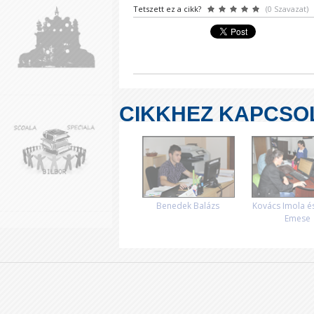
Tetszett ez a cikk?
(0 Szavazat)
CIKKHEZ KAPCSO
Benedek Balázs
Kovács Imola é
Emese