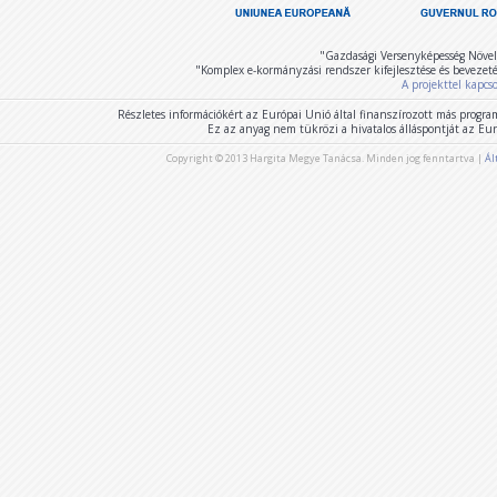
"Gazdasági Versenyképesség Növel
"Komplex e-kormányzási rendszer kifejlesztése és bevezet
A projekttel kapcs
Részletes információkért az Európai Unió által finanszírozott más program
Ez az anyag nem tükrözi a hivatalos álláspontját az E
Copyright © 2013 Hargita Megye Tanácsa. Minden jog fenntartva |
Ál