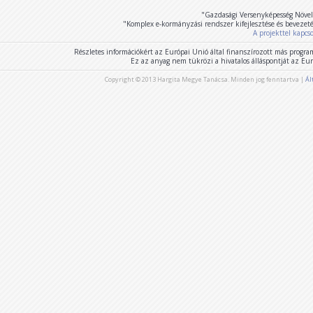
"Gazdasági Versenyképesség Növel
"Komplex e-kormányzási rendszer kifejlesztése és bevezet
A projekttel kapcs
Részletes információkért az Európai Unió által finanszírozott más program
Ez az anyag nem tükrözi a hivatalos álláspontját az E
Copyright © 2013 Hargita Megye Tanácsa. Minden jog fenntartva |
Ál