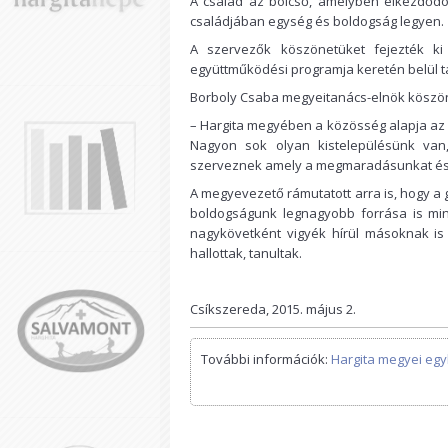
A család az bölcső, amelyben elkezdődö
családjában egység és boldogság legyen.
A szervezők köszönetüket fejezték k
együttműködési programja keretén belül 
Borboly Csaba megyeitanács-elnök köszön
– Hargita megyében a közösség alapja az 
Nagyon sok olyan kistelepülésünk van
szerveznek amely a megmaradásunkat és a
A megyevezető rámutatott arra is, hogy a
boldogságunk legnagyobb forrása is mind
nagykövetként vigyék hírül másoknak is
hallottak, tanultak.
Csíkszereda, 2015. május 2.
További információk:
Hargita megyei eg