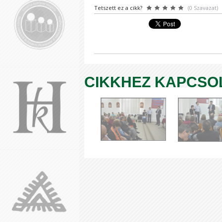
Tetszett ez a cikk?
(0 Szavazat)
CIKKHEZ KAPCSO