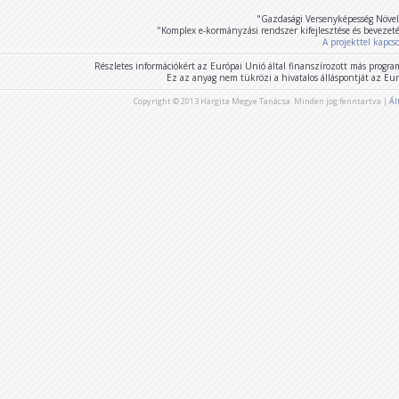
"Gazdasági Versenyképesség Növel
"Komplex e-kormányzási rendszer kifejlesztése és bevezet
A projekttel kapcs
Részletes információkért az Európai Unió által finanszírozott más program
Ez az anyag nem tükrözi a hivatalos álláspontját az E
Copyright © 2013 Hargita Megye Tanácsa. Minden jog fenntartva |
Ál