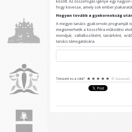
között. Az összefogás igénye egy nagyon 
hogy kövesse, amely sok ember jóakaratán
Hogyan tovább a gyakornokság utá
A megyei tanács gyakornoki programját is
megismerhetik a közszféra működési elvé
mondjuk, vállalkozóként, tanárként, er
tanács támogatására.
Tetszett ez a cikk?
(0 Szavazat)