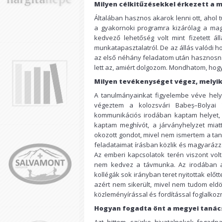
Milyen célkitűzésekkel érkezett a 
Általában hasznos akarok lenni ott, ahol 
a gyakornoki programra kizárólag a ma
kedvező lehetőség volt mint fizetett á
munkatapasztalatról. De az állás valódi 
az első néhány feladatom után hasznosn
lett az, amiért dolgozom. Mondhatom, hog
Milyen tevékenységet végez, melyik
A tanulmányainkat figyelembe véve hel
végeztem a kolozsvári Babeș–Bolyai
kommunikációs irodában kaptam helyet, 
kaptam meghívót, a járványhelyzet mia
okozott gondot, mivel nem ismertem a taná
feladataimat írásban közlik és magyarázzá
Az emberi kapcsolatok terén viszont vo
nem kedvez a távmunka. Az irodában a 
kollégák sok irányban teret nyitottak előt
azért nem sikerült, mivel nem tudom eldö
közleményírással és fordítással foglalkoz
Hogyan fogadta önt a megyei tanác