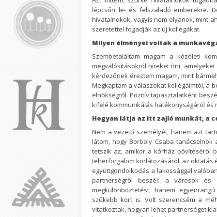
Azt hittem, szürke hivatalnokok fogadn
lépcsőn le- és felszaladó emberekre. D
hivatalnokok, vagyis nem olyanok, mint a
szeretettel fogadják az új kollégákat.
Milyen élményei voltak a munkavég
Szembetaláltam magam a közéleti komm
megvalósításokról híreket írni, amelyeke
kérdezőnek éreztem magam, mint bármely 
Megkaptam a válaszokat kollégáimtól, a 
elnökségtől. Pozitív tapasztalatként bes
kifelé kommunikálás hatékonyságáról és 
Hogyan látja az itt zajló munkát, a 
Nem a vezető személyét, hanem azt tarto
látom, hogy Borboly Csaba tanácselnök 
tetszik az, amikor a kórház bővítéséről 
teherforgalom korlátozásáról, az oktatás
együttgondolkodás a lakossággal valóba
partnerségről beszél: a városok és 
megkülönböztetést, hanem egyenrangú p
szűkebb kört is. Volt szerencsém a méhé
vitatkoztak, hogyan lehet partnerséget ki