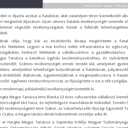
Utolsó frissítés: szerda, 2018 máj
én is díjazta azokat a fiatalokat, akik valamilyen téren kiemelkedőt alk
 megtartott díjazáson olyan sikeres fiatalok tevékenységét ismerték el,
elemmel végezték tevékenységüket, bíztak a felkínált lehetőségekbe
ltek.
nak célja, hogy bár az elvándorlás divatja megérintette a fiatal
és feltételeit. Legyen a mai korhoz méltó infrastruktúra és egészség
szolgáltatás, kedvező feltételek a vállalkozáshoz, a gazdálkodáshoz. 
egye Tanácsa a katolikus egyház kezdeményezéséhez, és nyilvánítot
 esztendőt. Számos tevékenységét ennek rendeli alá, amelyeket igyek
ölteni, amelyekkel lehetőséget biztosíthatnak a fiataloknak, pályakezd
t érdeklődő diákoknak, egyetemistáknak a megmutatkozásra. A fiatal
 szóló egyhetes rendezvénysorozat, az Ifjúság Hete is ezt a célt szolgálja.
m mindennapi, példaértékű tevékenységét tüntették ki.
 Hargita Megye Tanácsa Imre Blanka 23 éves csíkszeredai vállalkozó kieme
tországból tért haza, és tejfeldolgozó manufaktúrát működtet. Szintén Í
ítő tevékenységéért Imre Gábor, az Udvarhelyszéki Ifjúsági Egyeztető T
s Csaba, a megyei tanács elnöki kabinetének vezetője adta át.
rte el Hargita Megye Tanácsa a Sapientia Erdélyi Magyar Tudományeg
lgatói Önkormányzata Mihály Gergő jelenlegi, valamint Csiszár Leven