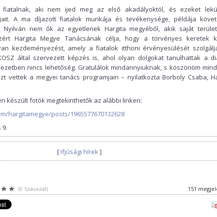
fiatalnak, aki nem ijed meg az első akadályoktól, és ezeket lek
éljait. A ma díjazott fiatalok munkája és tevékenysége, példája köve
 Nyilván nem ők az egyetlenek Hargita megyéből, akik saját terüle
zért Hargita Megye Tanácsának célja, hogy a törvényes keretek k
n kezdeményezést, amely a fiatalok itthoni érvényesülését szolgálja
OSZ által szervezett képzés is, ahol olyan dolgokat tanulhattak a di
nyezetben nincs lehetőség. Gratulálok mindannyiuknak, s köszönöm min
szt vettek a megyei tanács programjain – nyilatkozta Borboly Csaba, Ha
 készült fotók megtekinthetők az alábbi linken:
om/hargitamegye/posts/1965577670132628
 9.
[
Ifjúsági hírek
]
(0 Szavazat)
151 megjel