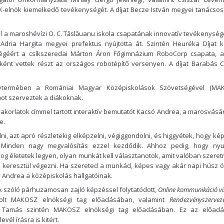
-elnök kiemelkedő tevékenységét. A díjat Becze István megyei tanácsos
el a maroshévízi O. C. Tăslăuanu iskola csapatának innovatív tevékenység
Adria Hargita megyei prefektus nyújtotta át. Szintén Heuréka Díjat k
géért a csíkszeredai Márton Áron Főgimnázium RoboCorp csapata, a
ként vettek részt az országos robotépítő versenyen. A díjat Barabás 
termében a Romániai Magyar Középiskolások Szövetségével (MA
t szerveztek a diákoknak.
gyakorlatok címmel tartott interaktív bemutatót Kacsó Andrea, a marosvásá
e.
i, azt apró részletekig elképzelni, végiggondolni, és higgyétek, hogy ké
. Minden nagy megvalósítás ezzel kezdődik. Ahhoz pedig, hogy nyu
og életetek legyen, olyan munkát kell választanotok, amit valóban szeret
keresztül végezni. Ha szereted a munkád, képes vagy akár napi húsz ór
 Andrea a középiskolás hallgatóinak.
k szóló párhuzamosan zajló képzéssel folytatódott,
Online kommunikáció vi
olt MAKOSZ elnökségi tag előadásában, valamint
Rendezvényszervez
Tamás szintén MAKOSZ elnökségi tag előadásában. Ez az előad
evél írásra is kitért.