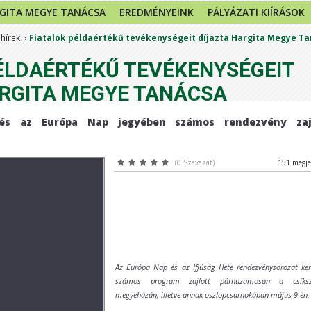
GITA MEGYE TANÁCSA
EREDMÉNYEINK
PÁLYÁZATI KIÍRÁSOK
 hírek
Fiatalok példaértékű tevékenységeit díjazta Hargita Megye T
ÉLDAÉRTÉKŰ TEVÉKENYSÉGEIT
ARGITA MEGYE TANÁCSA
és az Európa Nap jegyében számos rendezvény zaj
(0 Szavazat)
151 megje
Az Európa Nap és az Ifjúság Hete rendezvénysorozat ker
számos program zajlott párhuzamosan a csíksze
megyeházán, illetve annak oszlopcsarnokában május 9-én.