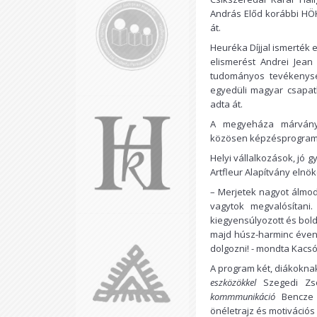
András Előd korábbi HÖK
át.
Heuréka Díjjal ismerték 
elismerést Andrei Jean 
tudományos tevékenysé
egyedüli magyar csapat
adta át.
A megyeháza márvány
közösen képzésprogramo
Helyi vállalkozások, jó 
Artfleur Alapítvány elnök
– Merjetek nagyot álmodn
vagytok megvalósítani
kiegyensúlyozott és bold
majd húsz-harminc éven 
dolgozni! - mondta Kacsó
A program két, diákokna
eszközökkel
Szegedi Zs
kommmunikáció
Bencze 
önéletrajz és motivációs l