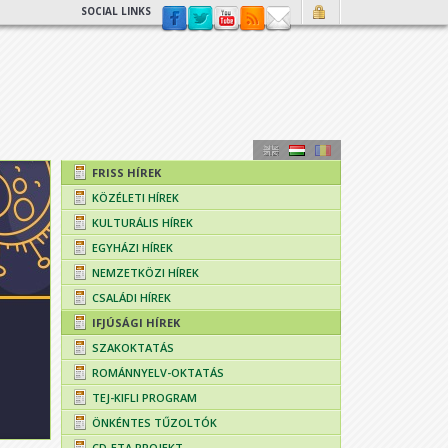
SOCIAL LINKS
FRISS HÍREK
KÖZÉLETI HÍREK
KULTURÁLIS HÍREK
EGYHÁZI HÍREK
NEMZETKÖZI HÍREK
CSALÁDI HÍREK
IFJÚSÁGI HÍREK
SZAKOKTATÁS
ROMÁNNYELV-OKTATÁS
TEJ-KIFLI PROGRAM
ÖNKÉNTES TŰZOLTÓK
CD-ETA PROJEKT