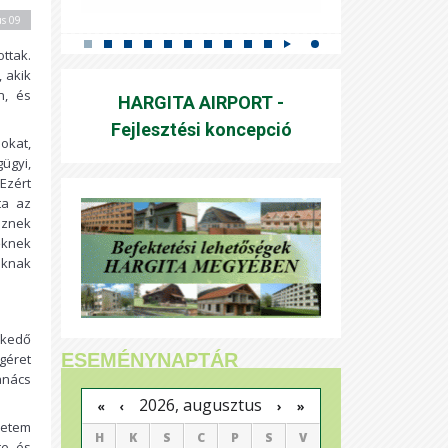
us 09
ottak.
 akik
n, és
HARGITA AIRPORT -
Fejlesztési koncepció
okat,
ügyi,
Ezért
ta az
eznek
őknek
oknak
lkedő
ESEMÉNYNAPTÁR
géret
anács
2026, augusztus
›
»
«
‹
yetem
H
K
S
C
P
S
V
te és