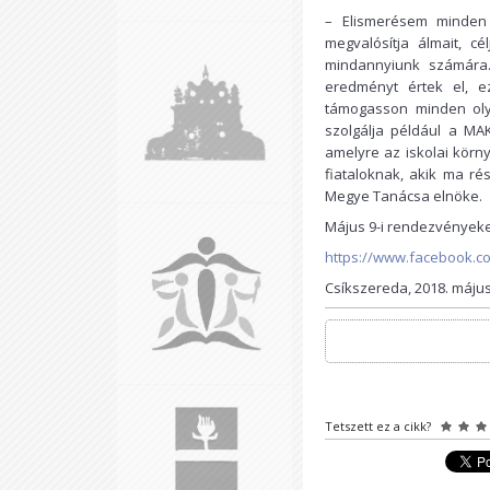
– Elismerésem minden 
megvalósítja álmait, c
mindannyiunk számára.
eredményt értek el, e
támogasson minden olya
szolgálja például a MAK
amelyre az iskolai kör
fiataloknak, akik ma ré
Megye Tanácsa elnöke.
Május 9-i rendezvényeken
https://www.facebook.c
Csíkszereda, 2018. május
Tetszett ez a cikk?