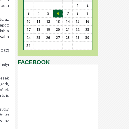
 adta
1
2
3
4
5
6
7
8
9
ét, az
10
11
12
13
14
15
16
apott
17
18
19
20
21
22
23
kik a
Csaba
24
25
26
27
28
29
30
31
KOSZ)
FACEBOOK
rhelyi
pesek
godt,
nétek
át is
zuális
és és
ás az