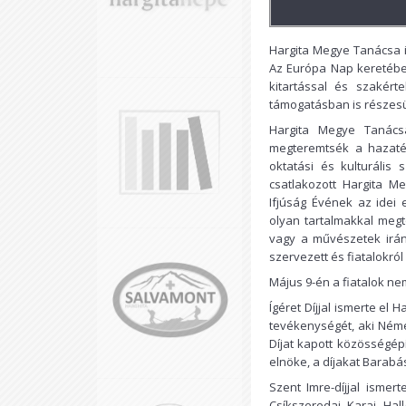
Hargita Megye Tanácsa id
Az Európa Nap keretében
kitartással és szakért
támogatásban is részesü
Hargita Megye Tanácsá
megteremtsék a hazatér
oktatási és kulturális 
csatlakozott Hargita M
Ifjúság Évének az idei
olyan tartalmakkal megt
vagy a művészetek irán
szervezett és fiatalokról
Május 9-én a fiatalok ne
Ígéret Díjjal ismerte el
tevékenységét, aki Néme
Díjat kapott közösségép
elnöke, a díjakat Barabá
Szent Imre-díjjal isme
Csíkszeredai Karai Hal