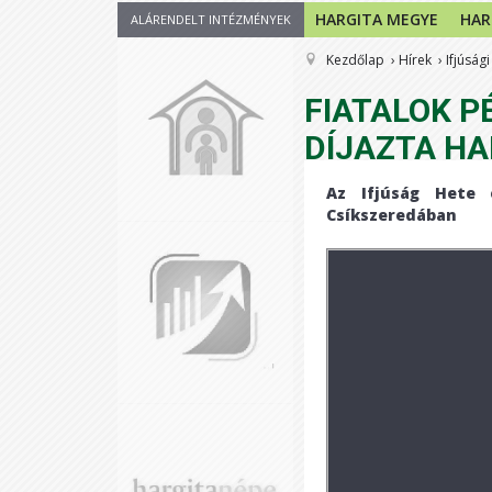
HARGITA MEGYE
HAR
ALÁRENDELT INTÉZMÉNYEK
Kezdőlap
Hírek
Ifjúsági
FIATALOK P
DÍJAZTA H
Az Ifjúság Hete 
Csíkszeredában