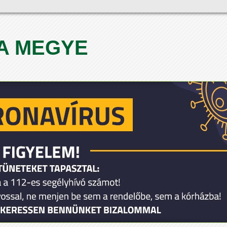
A MEGYE
1
2