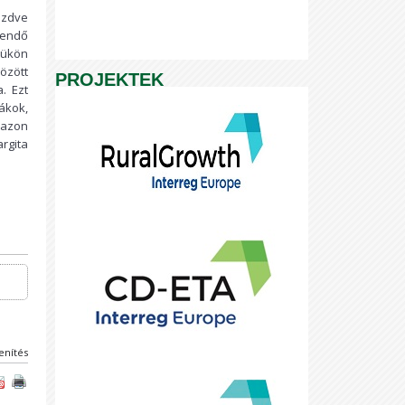
üzdve
tendő
tükön
özött
PROJEKTEK
. Ezt
ákok,
dazon
rgita
enítés