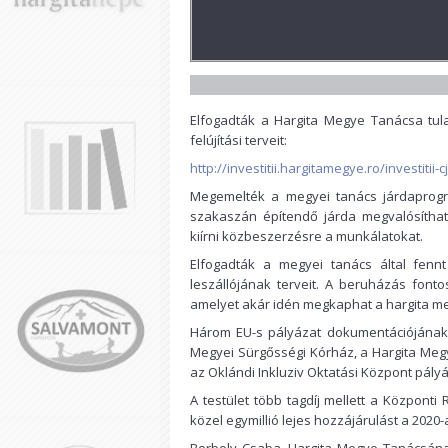
Elfogadták a Hargita Megye Tanácsa tula
felújítási terveit:
http://investitii.hargitamegye.ro/investitii-
Megemelték a megyei tanács járdaprogra
szakaszán építendő járda megvalósíthat
kiírni közbeszerzésre a munkálatokat.
Elfogadták a megyei tanács által fennt
leszállójának terveit. A beruházás fonto
amelyet akár idén megkaphat a hargita m
Három EU-s pályázat dokumentációjának 
Megyei Sürgősségi Kórház, a Hargita Meg
az Oklándi Inkluziv Oktatási Központ pályáz
A testület több tagdíj mellett a Központ
közel egymillió lejes hozzájárulást a 2020-