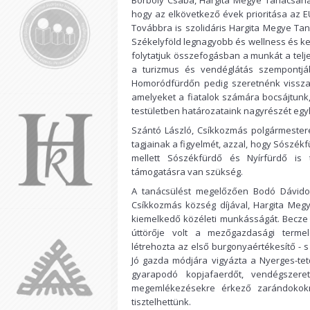
Borboly Csaba, Hargita Megye Tanácsának
hogy az elkövetkező évek prioritása az EU
Továbbra is szolidáris Hargita Megye Ta
Székelyföld legnagyobb és wellness és k
folytatjuk összefogásban a munkát a telj
a turizmus és vendéglátás szempontjá
Homoródfürdőn pedig szeretnénk visszaé
amelyeket a fiatalok számára bocsájtunk
testületben határozataink nagyrészét egyh
Szántó László, Csíkkozmás polgármestere 
tagjainak a figyelmét, azzal, hogy Sószék
mellett Sószékfürdő és Nyírfürdő is t
támogatásra van szükség.
A tanácsülést megelőzően Bodó Dávidot
Csíkkozmás község díjával, Hargita Megye
kiemelkedő közéleti munkásságát. Becze 
úttörője volt a mezőgazdasági termelé
létrehozta az első burgonyaértékesítő - s
Jó gazda módjára vigyázta a Nyerges-t
gyarapodó kopjafaerdőt, vendégszere
megemlékezésekre érkező zarándokokn
tisztelhettünk.