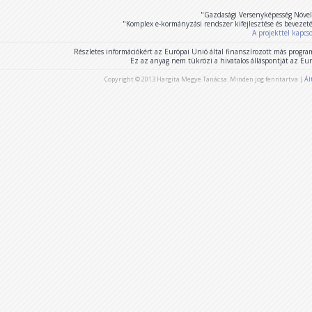
"Gazdasági Versenyképesség Növel
"Komplex e-kormányzási rendszer kifejlesztése és bevezet
A projekttel kapcs
Részletes információkért az Európai Unió által finanszírozott más program
Ez az anyag nem tükrözi a hivatalos álláspontját az E
Copyright © 2013 Hargita Megye Tanácsa. Minden jog fenntartva |
Ál