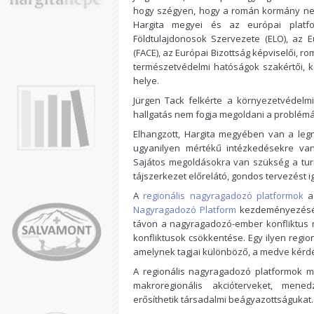
hogy szégyen, hogy a román kormány nem
Hargita megyei és az európai platfo
Földtulajdonosok Szervezete (ELO), az 
(FACE), az Európai Bizottság képviselői, r
természetvédelmi hatóságok szakértői, ké
helye.
Jürgen Tack felkérte a környezetvédelmi
hallgatás nem fogja megoldani a problémá
Elhangzott, Hargita megyében van a le
ugyanilyen mértékű intézkedésekre va
Sajátos megoldásokra van szükség a tur
tájszerkezet előrelátó, gondos tervezést i
A
regionális nagyragadozó platformok
az
Nagyragadozó Platform
kezdeményezésére
távon a nagyragadozó-ember konfliktus m
konfliktusok csökkentése. Egy ilyen regi
amelynek tagjai különböző, a medve kérdé
A regionális nagyragadozó platformok me
makroregionális akcióterveket, mene
erősíthetik társadalmi beágyazottságukat.