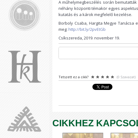
A műhelymegbeszélés során bemutatták a 
néhány központi témakör egyes aspektus
kutatás és a károk megfelelő kezelése.
Borboly Csaba, Hargita Megye Tanácsa e
meg:
http://bit.ly/2pvEtGb
Csíkszereda, 2019. november 19.
Tetszett ez a cikk?
(0 Szavazat)
CIKKHEZ KAPCSO