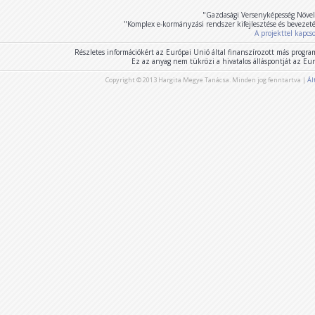
"Gazdasági Versenyképesség Növel
"Komplex e-kormányzási rendszer kifejlesztése és bevezet
A projekttel kapcs
Részletes információkért az Európai Unió által finanszírozott más program
Ez az anyag nem tükrözi a hivatalos álláspontját az E
Copyright © 2013 Hargita Megye Tanácsa. Minden jog fenntartva |
Ál