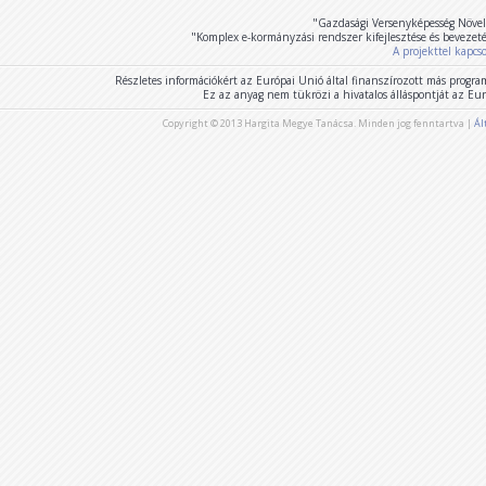
"Gazdasági Versenyképesség Növel
"Komplex e-kormányzási rendszer kifejlesztése és bevezet
A projekttel kapcs
Részletes információkért az Európai Unió által finanszírozott más program
Ez az anyag nem tükrözi a hivatalos álláspontját az E
Copyright © 2013 Hargita Megye Tanácsa. Minden jog fenntartva |
Ál