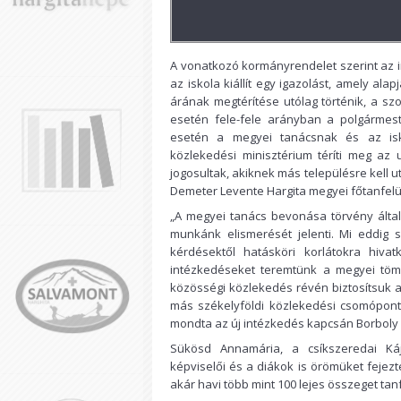
A vonatkozó kormányrendelet szerint az 
az iskola kiállít egy igazolást, amely alap
árának megtérítése utólag történik, a szol
esetén fele-fele arányban a polgármeste
esetén a megyei tanácsnak és az isko
közlekedési minisztérium téríti meg az 
jogosultak, akiknek más településre kell ut
Demeter Levente Hargita megyei főtanfelü
„A megyei tanács bevonása törvény által
munkánk elismerését jelenti. Mi eddig 
kérdésektől hatásköri korlátokra hiva
intézkedéseket teremtünk a megyei töme
közösségi közlekedés révén biztosítsuk a
más székelyföldi közlekedési csomóponto
mondta az új intézkedés kapcsán Borbol
Sükösd Annamária, a csíkszeredai Káj
képviselői és a diákok is örömüket fejez
akár havi több mint 100 lejes összeget tan