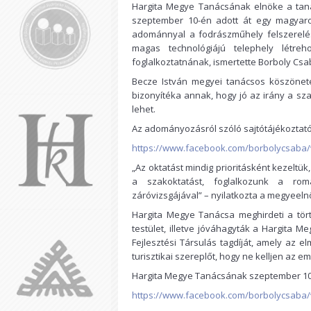
Hargita Megye Tanácsának elnöke a taná
szeptember 10-én adott át egy magyaro
adománnyal a fodrászműhely felszerelés
magas technológiájú telephely létreho
foglalkoztatnának, ismertette Borboly Csa
Becze István megyei tanácsos köszöneté
bizonyítéka annak, hogy jó az irány a s
lehet.
Az adományozásról szóló sajtótájékoztató 
https://www.facebook.com/borbolycsaba/
„Az oktatást mindig prioritásként kezelt
a szakoktatást, foglalkozunk a román
záróvizsgájával” – nyilatkozta a megyeeln
Hargita Megye Tanácsa meghirdeti a tört
testület, illetve jóváhagyták a Hargita 
Fejlesztési Társulás tagdíját, amely az 
turisztikai szereplőt, hogy ne kelljen az
Hargita Megye Tanácsának szeptember 10-i 
https://www.facebook.com/borbolycsaba/