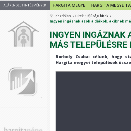
HARGITA MEGYE
HARGITA MEGYE T
ALÁRENDELT INTÉZMÉNYEK
Kezdőlap
Hírek
Ifjúsági hírek
Ingyen ingáznak azok a diákok, akiknek más
INGYEN INGÁZNAK A
MÁS TELEPÜLÉSRE 
Borboly Csaba: célunk, hogy st
Hargita megyei települések össz