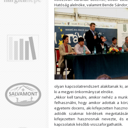
Hatóság alelnöke, valamint Bende Sándor,
olyan kapcsolatrendszert alakítanak ki, am
ki a megyei önkormányzat elnöke.
„Akkor kell tanulni, amikor nehéz a munka
felhasználni, hogy amikor adottak a kör
egyetemi docens, aki kifejezetten haszno
adódik szakmai kérdések megvitatás
kifejezetten hasznosnak nevezte, és eg
kapcsolatok később visszaforgathatók.