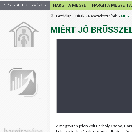
HARGITA MEGYE
HARGITA MEGYE T
ALÁRENDELT INTÉZMÉNYEK
Kezdőlap
Hírek
Nemzetközi hírek
MIÉRT
MIÉRT JÓ BRÜSSZE
A megnyitón jelen volt Borboly Csaba, Ha
kolozsvári karának docense, Bodor László