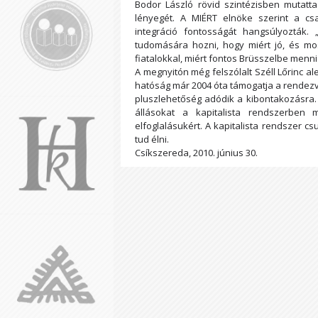
Bodor László rövid szintézisben mutatt
lényegét. A MIÉRT elnöke szerint a c
integráció fontosságát hangsúlyozták. „
tudomására hozni, hogy miért jó, és mo
fiatalokkal, miért fontos Brüsszelbe menn
A megnyitón még felszólalt Széll Lőrinc al
hatóság már 2004 óta támogatja a rendezvén
pluszlehetőség adódik a kibontakozásra.
állásokat a kapitalista rendszerben
elfoglalásukért. A kapitalista rendszer cs
tud élni.
Csíkszereda, 2010. június 30.