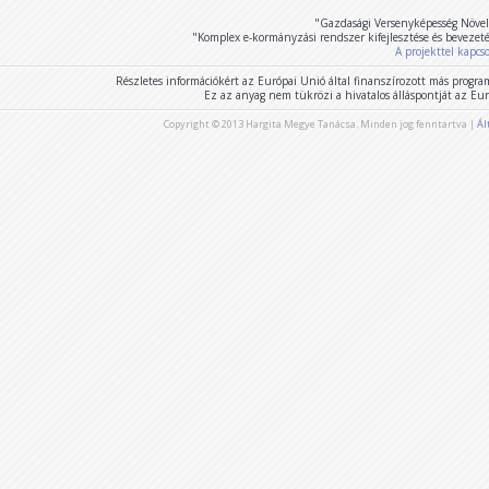
"Gazdasági Versenyképesség Növel
"Komplex e-kormányzási rendszer kifejlesztése és bevezet
A projekttel kapcs
Részletes információkért az Európai Unió által finanszírozott más program
Ez az anyag nem tükrözi a hivatalos álláspontját az E
Copyright © 2013 Hargita Megye Tanácsa. Minden jog fenntartva |
Ál