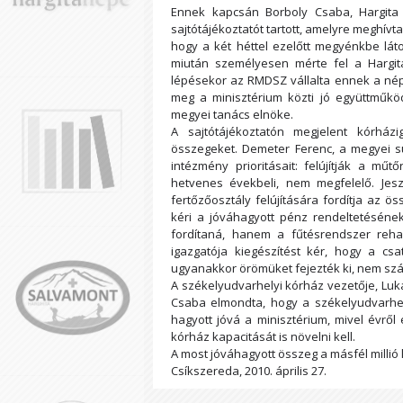
Ennek kapcsán Borboly Csaba, Hargita
sajtótájékoztatót tartott, amelyre meghívta 
hogy a két héttel ezelőtt megyénkbe láto
miután személyesen mérte fel a Hargita
lépésekor az RMDSZ vállalta ennek a né
meg a minisztérium közti jó együttműkö
megyei tanács elnöke.
A sajtótájékoztatón megjelent kórház
összegeket. Demeter Ferenc, a megyei s
intézmény prioritásait: felújítják a műt
hetvenes évekbeli, nem megfelelő. Jes
fertőzőosztály felújítására fordítja az 
kéri a jóváhagyott pénz rendeltetéséne
fordítaná, hanem a fűtésrendszer rehabil
igazgatója kiegészítést kér, hogy a cs
ugyanakkor örömüket fejezték ki, nem szám
A székelyudvarhelyi kórház vezetője, Luká
Csaba elmondta, hogy a székelyudvarhely
hagyott jóvá a minisztérium, mivel évről
kórház kapacitását is növelni kell.
A most jóváhagyott összeg a másfél millió 
Csíkszereda, 2010. április 27.