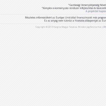
"Gazdasági Versenyképesség Növel
"Komplex e-kormányzási rendszer kifejlesztése és bevezet
A projekttel kapcs
Részletes információkért az Európai Unió által finanszírozott más program
Ez az anyag nem tükrözi a hivatalos álláspontját az E
Copyright © 2013 Hargita Megye Tanácsa. Minden jog fenntartva |
Ál