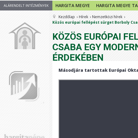
HARGITA MEGYE
HARGITA MEGYE T
ALÁRENDELT INTÉZMÉNYEK
Kezdőlap
Hírek
Nemzetközi hírek
Közös európai fellépést sürget Borboly C
KÖZÖS EURÓPAI FE
CSABA EGY MODERN
ÉRDEKÉBEN
Másodjára tartottak Európai Okt