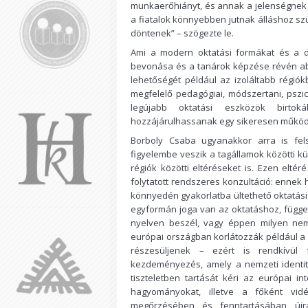
munkaerőhiányt, és annak a jelenségnek i
a fiatalok könnyebben jutnak álláshoz sz
döntenek” – szögezte le.
Ami a modern oktatási formákat és a digit
bevonása és a tanárok képzése révén abb
lehetőségét például az izoláltabb régió
megfelelő pedagógiai, módszertani, pszich
legújabb oktatási eszközök birt
hozzájárulhassanak egy sikeresen működő 
Borboly Csaba ugyanakkor arra is fels
figyelembe veszik a tagállamok közötti k
régiók közötti eltéréseket is. Ezen elté
folytatott rendszeres konzultáció: ennek 
könnyedén gyakorlatba ültethető oktatás
egyformán joga van az oktatáshoz, függetl
nyelven beszél, vagy éppen milyen nem
európai országban korlátozzák például 
részesüljenek – ezért is rendkívül 
kezdeményezés, amely a nemzeti identit
tiszteletben tartását kéri az európai i
hagyományokat, illetve a főként vid
megőrzésében és fenntartásában újr