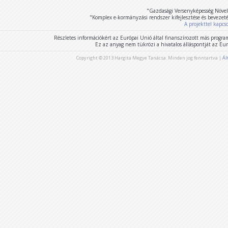
"Gazdasági Versenyképesség Növel
"Komplex e-kormányzási rendszer kifejlesztése és bevezet
A projekttel kapcs
Részletes információkért az Európai Unió által finanszírozott más program
Ez az anyag nem tükrözi a hivatalos álláspontját az E
Copyright © 2013 Hargita Megye Tanácsa. Minden jog fenntartva |
Ál