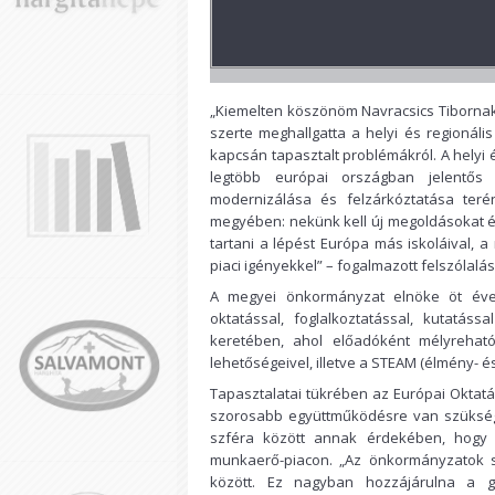
„Kiemelten köszönöm Navracsics Tibornak, 
szerte meghallgatta a helyi és regionáli
kapcsán tapasztalt problémákról. A helyi 
legtöbb európai országban jelentős
modernizálása és felzárkóztatása teré
megyében: nekünk kell új megoldásokat é
tartani a lépést Európa más iskoláival, a
piaci igényekkel” – fogalmazott felszólalá
A megyei önkormányzat elnöke öt éve t
oktatással, foglalkoztatással, kutatáss
keretében, ahol előadóként mélyreható
lehetőségeivel, illetve a STEAM (élmény- é
Tapasztalatai tükrében az Európai Oktatá
szorosabb együttműködésre van szükség a
szféra között annak érdekében, hogy 
munkaerő-piacon. „Az önkormányzatok sz
között. Ez nagyban hozzájárulna a g