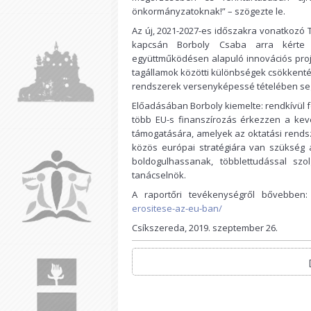
önkormányzatoknak!” – szögezte le.
Az új, 2021-2027-es időszakra vonatkozó
kapcsán Borboly Csaba arra kérte 
együttműködésen alapuló innovációs proje
tagállamok közötti különbségek csökkentés
rendszerek versenyképessé tételében seg
Előadásában Borboly kiemelte: rendkívül 
több EU-s finanszírozás érkezzen a kev
támogatására, amelyek az oktatási rendsze
közös európai stratégiára van szükség a
boldogulhassanak, többlettudással sz
tanácselnök.
A raportőri tevékenységről bővebben
erositese-az-eu-ban/
Csíkszereda, 2019. szeptember 26.