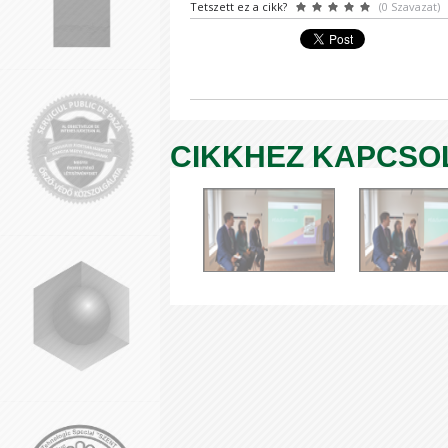
Tetszett ez a cikk?
(0 Szavazat)
CIKKHEZ KAPCSO